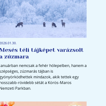
2026.01.30.
Mesés téli tájképet varázsolt
a zúzmara
Januárban nemcsak a fehér hólepelben, hanem a
szépséges, zúzmarás tájban is
gyönyörködhettek mindazok, akik tettek egy
hosszabb-rövidebb sétát a Körös-Maros
Nemzeti Parkban.