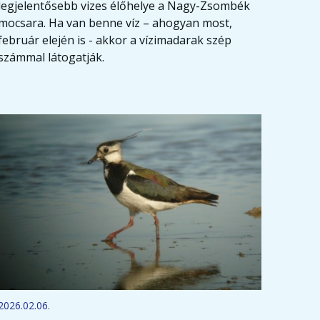
legjelentősebb vizes élőhelye a Nagy-Zsombék
mocsara. Ha van benne víz – ahogyan most,
február elején is - akkor a vízimadarak szép
számmal látogatják.
2026.02.06.