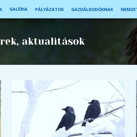
GALÉRIA
K
PÁLYÁZATOK
GAZDÁLKODÓKNAK
NEMZET
rek, aktualitások