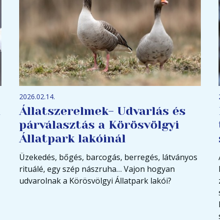
2026.02.14.
a
Állatszerelmek- Udvarlás és
párválasztás a Körösvölgyi
Állatpark lakóinál
Üzekedés, bőgés, barcogás, berregés, látványos
rituálé, egy szép nászruha… Vajon hogyan
udvarolnak a Körösvölgyi Állatpark lakói?