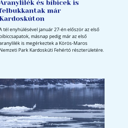
Aranylilék és bíbicek is
felbukkantak már
Kardoskúton
A tél enyhülésével január 27-én először az első
bíbiccsapatok, másnap pedig már az első
aranylilék is megérkeztek a Körös-Maros
Nemzeti Park Kardoskúti Fehértó részterületére.