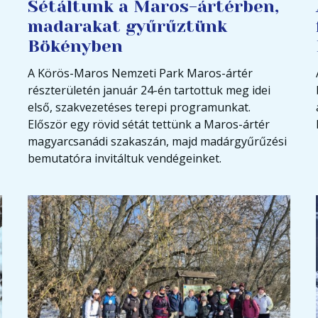
Sétáltunk a Maros-ártérben,
madarakat gyűrűztünk
Bökényben
A Körös-Maros Nemzeti Park Maros-ártér
részterületén január 24-én tartottuk meg idei
első, szakvezetéses terepi programunkat.
Először egy rövid sétát tettünk a Maros-ártér
magyarcsanádi szakaszán, majd madárgyűrűzési
bemutatóra invitáltuk vendégeinket.