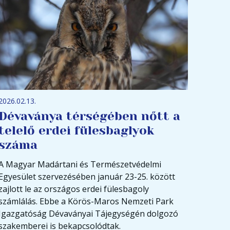
2026.02.13.
Dévaványa térségében nőtt a
telelő erdei fülesbaglyok
száma
A Magyar Madártani és Természetvédelmi
Egyesület szervezésében január 23-25. között
zajlott le az országos erdei fülesbagoly
számlálás. Ebbe a Körös-Maros Nemzeti Park
Igazgatóság Dévaványai Tájegységén dolgozó
szakemberei is bekapcsolódtak.