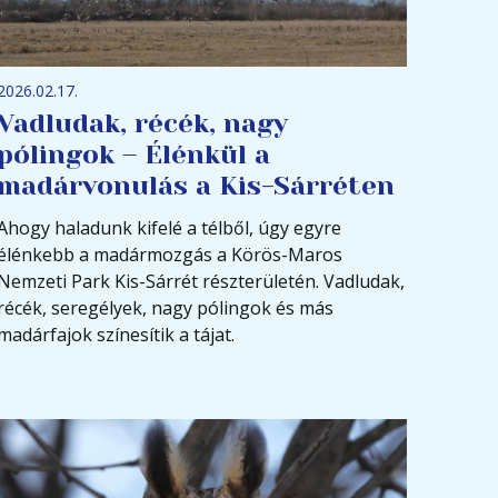
2026.02.17.
Vadludak, récék, nagy
pólingok – Élénkül a
madárvonulás a Kis-Sárréten
Ahogy haladunk kifelé a télből, úgy egyre
élénkebb a madármozgás a Körös-Maros
Nemzeti Park Kis-Sárrét részterületén. Vadludak,
récék, seregélyek, nagy pólingok és más
madárfajok színesítik a tájat.