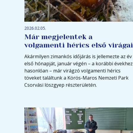
2026.02.05.
Már megjelentek a
volgamenti hérics első virágai
Akármilyen zimankós időjárás is jellemezte az év
első hónapját, január végén – a korábbi évekhez
hasonlóan – már virágzó volgamenti hérics
töveket találtunk a Körös-Maros Nemzeti Park
Csorvási löszgyep részterületén.