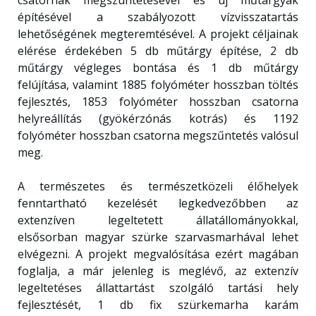
csatornák megszüntetésével és új műtárgyak
építésével a szabályozott vízvisszatartás
lehetőségének megteremtésével. A projekt céljainak
elérése érdekében 5 db műtárgy építése, 2 db
műtárgy végleges bontása és 1 db műtárgy
felújítása, valamint 1885 folyóméter hosszban töltés
fejlesztés, 1853 folyóméter hosszban csatorna
helyreállítás (gyökérzónás kotrás) és 1192
folyóméter hosszban csatorna megszűntetés valósul
meg.
A természetes és természetközeli élőhelyek
fenntartható kezelését legkedvezőbben az
extenzíven legeltetett állatállományokkal,
elsősorban magyar szürke szarvasmarhával lehet
elvégezni. A projekt megvalósítása ezért magában
foglalja, a már jelenleg is meglévő, az extenzív
legeltetéses állattartást szolgáló tartási hely
fejlesztését, 1 db fix szürkemarha karám