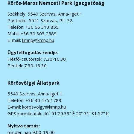
Körös-Maros Nemzeti Park Igazgatóság
Székhely: 5540 Szarvas, Anna-liget 1.
Postacím: 5541 Szarvas, Pf.: 72.
Telefon: +36 66 313 855
Mobil: +36 30 303 2589
E-mail:
kmnp@kmnp.hu
Ügyfélfogadás rendje:
Hétfő-csütörtök: 7.30-16.30
Péntek: 7.30-13.30
Körösvölgyi Állatpark
5540 Szarvas, Anna-liget 1.
Telefon: +36 30 475 1789
E-mail:
korosvolgy@kmnp.hu
GPS koordináták:
46º 51’29.39” É 20º 31’ 31.57” K
Nyitva tartás:
minden nap 9.00-19.00