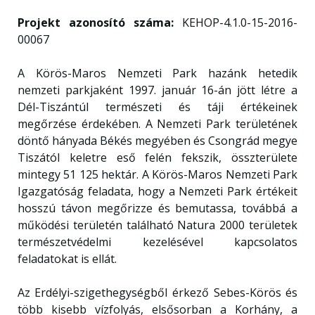
Projekt azonosító száma:
KEHOP-4.1.0-15-2016-
00067
A Körös-Maros Nemzeti Park hazánk hetedik
nemzeti parkjaként 1997. január 16-án jött létre a
Dél-Tiszántúl természeti és táji értékeinek
megőrzése érdekében. A Nemzeti Park területének
döntő hányada Békés megyében és Csongrád megye
Tiszától keletre eső felén fekszik, összterülete
mintegy 51 125 hektár. A Körös-Maros Nemzeti Park
Igazgatóság feladata, hogy a Nemzeti Park értékeit
hosszú távon megőrizze és bemutassa, továbbá a
működési területén található Natura 2000 területek
természetvédelmi kezelésével kapcsolatos
feladatokat is ellát.
Az Erdélyi-szigethegységből érkező Sebes-Körös és
több kisebb vízfolyás, elsősorban a Korhány, a