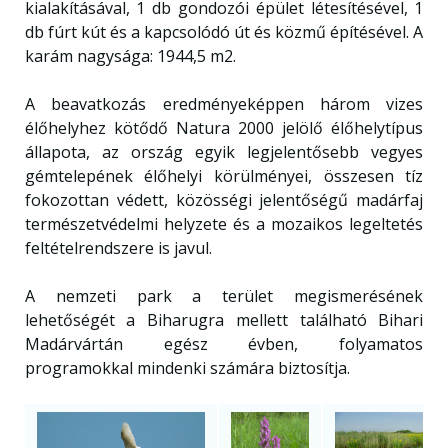
kialakításával, 1 db gondozói épület létesítésével, 1
db fúrt kút és a kapcsolódó út és közmű építésével. A
karám nagysága: 1944,5 m2.
A beavatkozás eredményeképpen három vizes
élőhelyhez kötődő Natura 2000 jelölő élőhelytípus
állapota, az ország egyik legjelentősebb vegyes
gémtelepének élőhelyi körülményei, összesen tíz
fokozottan védett, közösségi jelentőségű madárfaj
természetvédelmi helyzete és a mozaikos legeltetés
feltételrendszere is javul.
A nemzeti park a terület megismerésének
lehetőségét a Biharugra mellett található Bihari
Madárvártán egész évben, folyamatos
programokkal mindenki számára biztosítja.