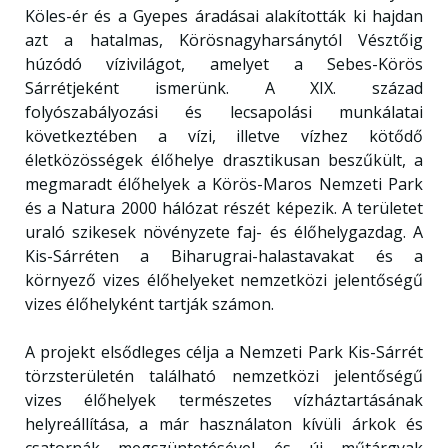
Köles-ér és a Gyepes áradásai alakították ki hajdan
azt a hatalmas, Körösnagyharsánytól Vésztőig
húzódó vízivilágot, amelyet a Sebes-Körös
Sárrétjeként ismerünk. A XIX. század
folyószabályozási és lecsapolási munkálatai
következtében a vízi, illetve vízhez kötődő
életközösségek élőhelye drasztikusan beszűkült, a
megmaradt élőhelyek a Körös-Maros Nemzeti Park
és a Natura 2000 hálózat részét képezik. A területet
uraló szikesek növényzete faj- és élőhelygazdag. A
Kis-Sárréten a Biharugrai-halastavakat és a
környező vizes élőhelyeket nemzetközi jelentőségű
vizes élőhelyként tartják számon.
A projekt elsődleges célja a Nemzeti Park Kis-Sárrét
törzsterületén található nemzetközi jelentőségű
vizes élőhelyek természetes vízháztartásának
helyreállítása, a már használaton kívüli árkok és