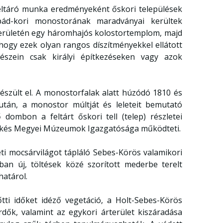
 feltáró munka eredményeként őskori települések
rpád-kori monostorának maradványai kerültek
 területén egy háromhajós kolostortemplom, majd
t, hogy ezek olyan rangos díszítményekkel ellátott
szein csak királyi építkezéseken vagy azok
szült el. A monostorfalak alatt húzódó 1810 és
után, a monostor múltját és leleteit bemutató
 dombon a feltárt őskori tell (telep) részletei
Békés Megyei Múzeumok Igazgatósága működteti.
ti mocsárvilágot tápláló Sebes-Körös valamikori
ban új, töltések közé szorított mederbe terelt
határol.
őtti időket idéző vegetáció, a Holt-Sebes-Körös
rdők, valamint az egykori árterület kiszáradása