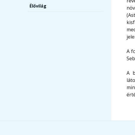
rév
Élővilág
növ
(As
kis
med
jel
A f
Seb
A b
lát
min
érté