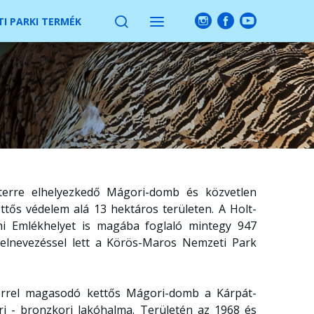
I PARKI TERMÉK
éterre elhelyezkedő Mágori-domb és közvetlen
ttős védelem alá 13 hektáros területen. A Holt-
i Emlékhelyet is magába foglaló mintegy 947
 elnevezéssel lett a Körös-Maros Nemzeti Park
terrel magasodó kettős Mágori-domb a Kárpát-
i - bronzkori lakóhalma. Területén az 1968 és