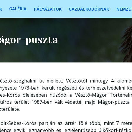
GALÉRIA
K
PÁLYÁZATOK
GAZDÁLKODÓKNAK
NEMZET
ágor-puszta
észtő-szeghalmi út mellett, Vésztőtől mintegy 4 kilom
nyezete 1978-ban került régészeti és természetvédelmi ke
es-Körös ölelésében húzódó, a Vésztő-Mágor Történelm
táros terület 1987-ben vált védetté, majd Mágor-puszta
zterülete.
olt-Sebes-Körös partján az ártér fölé több, mint 7 mé
ence egyik legnagyobb és legjelentősebb újkőkori-rézkor