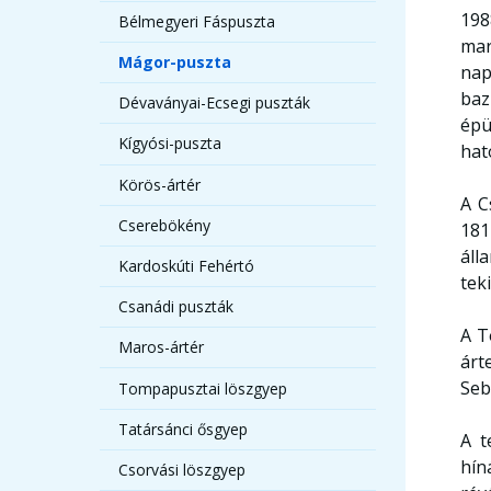
198
Bélmegyeri Fáspuszta
mar
Mágor-puszta
nap
baz
Dévaványai-Ecsegi puszták
épü
Kígyósi-puszta
hat
Körös-ártér
A C
Cserebökény
181
áll
Kardoskúti Fehértó
tek
Csanádi puszták
A T
Maros-ártér
árt
Seb
Tompapusztai löszgyep
Tatársánci ősgyep
A t
hín
Csorvási löszgyep