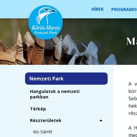
HÍREK
PROGRAMO
M
Nemzeti Park
A v
kör
Hangulatok a nemzeti
parkban
Seb
hek
Térkép
rés
Részterületek
A H
Kis-Sárrét
med