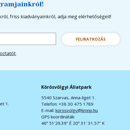
gramjainkról!
ról, friss kiadványainkról, adja meg elérhetőségeit!
FELIRATKOZÁS
oztatót
.
Körösvölgyi Állatpark
5540 Szarvas, Anna-liget 1.
et 1.
Telefon: +36 30 475 1789
E-mail:
korosvolgy@kmnp.hu
GPS koordináták:
46º 51’29.39” É 20º 31’ 31.57” K