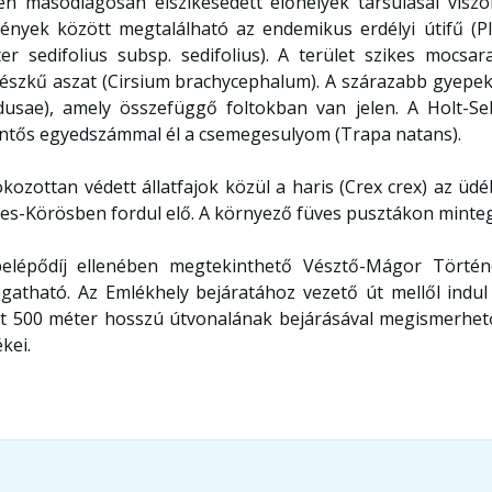
én másodlagosan elszikesedett élőhelyek társulásai visz
ények között megtalálható az endemikus erdélyi útifű (P
ter sedifolius subsp. sedifolius). A terület szikes mocs
fészkű aszat (Cirsium brachycephalum). A szárazabb gyep
usae), amely összefüggő foltokban van jelen. A Holt-Seb
entős egyedszámmal él a csemegesulyom (Trapa natans).
okozottan védett állatfajok közül a haris (Crex crex) az üdé
es-Körösben fordul elő. A környező füves pusztákon mintegy
elépődíj ellenében megtekinthető Vésztő-Mágor Történe
ogatható. Az Emlékhely bejáratához vezető út mellől indu
t 500 méter hosszú útvonalának bejárásával megismerhetők
kei.