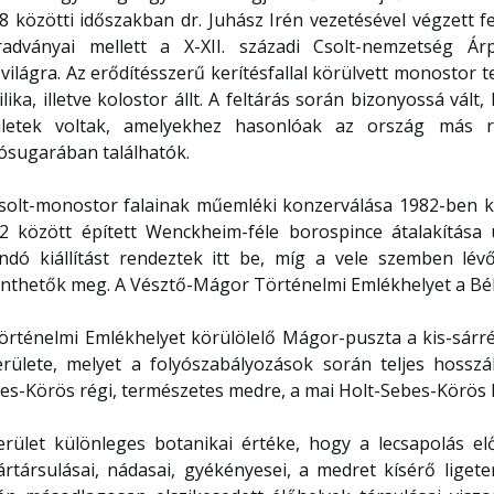
8 közötti időszakban dr. Juhász Irén vezetésével végzett
adványai mellett a X-XII. századi Csolt-nemzetség Á
világra. Az erődítésszerű kerítésfallal körülvett monostor
ilika, illetve kolostor állt. A feltárás során bizonyossá vál
letek voltak, amelyekhez hasonlóak az ország más ré
ósugarában találhatók.
solt-monostor falainak műemléki konzerválása 1982-ben ké
2 között épített Wenckheim-féle borospince átalakítása 
andó kiállítást rendeztek itt be, míg a vele szemben lévő
inthetők meg. A Vésztő-Mágor Történelmi Emlékhelyet a 
örténelmi Emlékhelyet körülölelő Mágor-puszta a kis-sárré
erülete, melyet a folyószabályozások során teljes hosszá
es-Körös régi, természetes medre, a mai Holt-Sebes-Körös 
erület különleges botanikai értéke, hogy a lecsapolás el
ártársulásai, nádasai, gyékényesei, a medret kísérő ligete