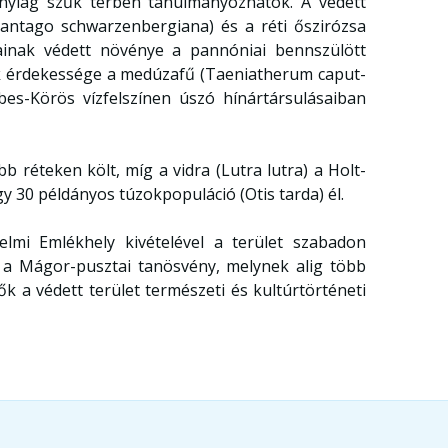
onylag szűk térben tanulmányozhatók. A védett
lantago schwarzenbergiana) és a réti őszirózsa
arainak védett növénye a pannóniai bennszülött
ek érdekessége a medúzafű (Taeniatherum caput-
es-Körös vízfelszínen úszó hínártársulásaiban
bb réteken költ, míg a vidra (Lutra lutra) a Holt-
 30 példányos túzokpopuláció (Otis tarda) él.
lmi Emlékhely kivételével a terület szabadon
l a Mágor-pusztai tanösvény, melynek alig több
 a védett terület természeti és kultúrtörténeti