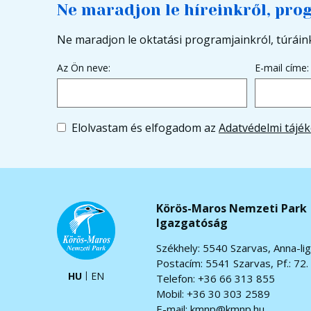
Ne maradjon le híreinkről, pro
Ne maradjon le oktatási programjainkról, túráink
Az Ön neve:
E-mail címe:
Elolvastam és elfogadom az
Adatvédelmi tájék
Körös-Maros Nemzeti Park
Igazgatóság
Székhely: 5540 Szarvas, Anna-lig
Postacím: 5541 Szarvas, Pf.: 72.
HU
EN
Telefon: +36 66 313 855
Mobil: +36 30 303 2589
E-mail:
kmnp@kmnp.hu