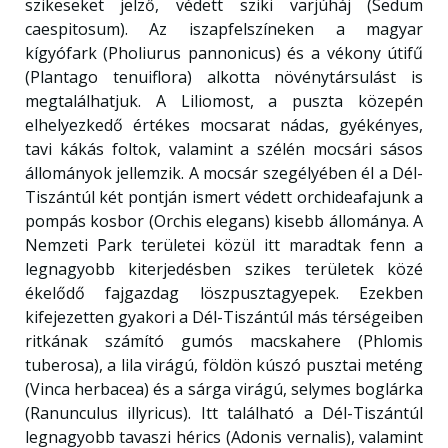
szikeseket jelző, védett sziki varjúháj (Sedum
caespitosum). Az iszapfelszíneken a magyar
kígyófark (Pholiurus pannonicus) és a vékony útifű
(Plantago tenuiflora) alkotta növénytársulást is
megtalálhatjuk. A Liliomost, a puszta közepén
elhelyezkedő értékes mocsarat nádas, gyékényes,
tavi kákás foltok, valamint a szélén mocsári sásos
állományok jellemzik. A mocsár szegélyében él a Dél-
Tiszántúl két pontján ismert védett orchideafajunk a
pompás kosbor (Orchis elegans) kisebb állománya. A
Nemzeti Park területei közül itt maradtak fenn a
legnagyobb kiterjedésben szikes területek közé
ékelődő fajgazdag löszpusztagyepek. Ezekben
kifejezetten gyakori a Dél-Tiszántúl más térségeiben
ritkának számító gumós macskahere (Phlomis
tuberosa), a lila virágú, földön kúszó pusztai meténg
(Vinca herbacea) és a sárga virágú, selymes boglárka
(Ranunculus illyricus). Itt található a Dél-Tiszántúl
legnagyobb tavaszi hérics (Adonis vernalis), valamint