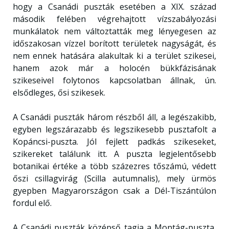
hogy a Csanádi puszták esetében a XIX. század
második felében végrehajtott vízszabályozási
munkálatok nem változtatták meg lényegesen az
időszakosan vízzel borított területek nagyságát, és
nem ennek hatására alakultak ki a terület szikesei,
hanem azok már a holocén bükkfázisának
szikeseivel folytonos kapcsolatban állnak, ún.
elsődleges, ősi szikesek.
A Csanádi puszták három részből áll, a legészakibb,
egyben legszárazabb és legszikesebb pusztafolt a
Kopáncsi-puszta. Jól fejlett padkás szikeseket,
szikereket találunk itt. A puszta legjelentősebb
botanikai értéke a több százezres tőszámú, védett
őszi csillagvirág (Scilla autumnalis), mely ürmös
gyepben Magyarországon csak a Dél-Tiszántúlon
fordul elő.
A Csanádi puszták középső tagja a Montág-puszta,