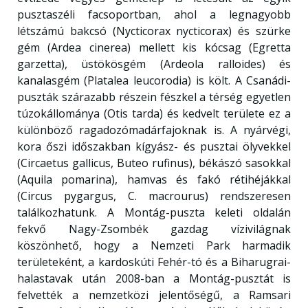
pusztaszéli facsoportban, ahol a legnagyobb
létszámú bakcsó (Nycticorax nycticorax) és szürke
gém (Ardea cinerea) mellett kis kócsag (Egretta
garzetta), üstökösgém (Ardeola ralloides) és
kanalasgém (Platalea leucorodia) is költ. A Csanádi-
puszták szárazabb részein fészkel a térség egyetlen
túzokállománya (Otis tarda) és kedvelt területe ez a
különböző ragadozómadárfajoknak is. A nyárvégi,
kora őszi időszakban kígyász- és pusztai ölyvekkel
(Circaetus gallicus, Buteo rufinus), békászó sasokkal
(Aquila pomarina), hamvas és fakó rétihéjákkal
(Circus pygargus, C. macrourus) rendszeresen
találkozhatunk. A Montág-puszta keleti oldalán
fekvő Nagy-Zsombék gazdag vízivilágnak
köszönhető, hogy a Nemzeti Park harmadik
területeként, a kardoskúti Fehér-tó és a Biharugrai-
halastavak után 2008-ban a Montág-pusztát is
felvették a nemzetközi jelentőségű, a Ramsari