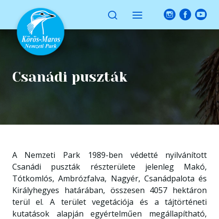
Csanádi puszták
A Nemzeti Park 1989-ben védetté nyilvánított
Csanádi puszták részterülete jelenleg Makó,
Tótkomlós, Ambrózfalva, Nagyér, Csanádpalota és
Királyhegyes határában, összesen 4057 hektáron
terül el. A terület vegetációja és a tájtörténeti
kutatások alapján egyértelműen megállapítható,