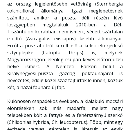
az ország legjelentősebb vetővirág (Sternbergia
colchiciflora) állománya. Igazi meglepetésnek
számított, amikor a puszta déli részén lévő
löszgyepben megtaláltuk 2010-ben a Dél-
Tiszántúlon korábban nem ismert, védett szártalan
csüdfű (Astragalus exscapus) kisebb állományát.
Erről a pusztafoltról került elő a keleti elterjedésű
sztyeplepke (Catopta thrips) is, melynek
Magyarországon jelenleg csupán kevés előfordulási
helye ismert. A Nemzeti Parkon belül a
Királyhegyesi-puszta gazdag pókfaunájáról is
nevezetes, eddig közel száz fajt írtak le innen, köztük
két, a hazai faunára új fajt.
Különösen csapadékos években, a kialakuló mocsári
elöntéseken sok más madárfaj mellett nagy
telepekben költ a fattyú- és a fehérszárnyú szerkő
(Chlidonias hybrida, Ch. leucopterus). Több, mint egy
évtizede vegyes gémtelep is létesült az egyik