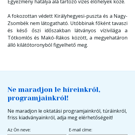
Egyezmény hatálya alá tartozó vizes élőhelyek közé.
A fokozottan védett Királyhegyesi-puszta és a Nagy-
Zsombék nem látogatható. Utóbbinak főként tavaszi
és késő őszi időszakban látványos vízivilága a
Tótkomlós és Makó-Rákos között, a megyehatáron
álló kilátótoronyból figyelhető meg.
Ne maradjon le híreinkről,
programjainkról!
Ne maradjon le oktatási programjainkról, túráinkról,
friss kiadványainkról, adja meg elérhetőségeit!
Az Ön neve:
E-mail címe: