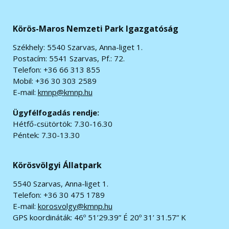
Körös-Maros Nemzeti Park Igazgatóság
Székhely: 5540 Szarvas, Anna-liget 1.
Postacím: 5541 Szarvas, Pf.: 72.
Telefon: +36 66 313 855
Mobil: +36 30 303 2589
E-mail:
kmnp@kmnp.hu
Ügyfélfogadás rendje:
Hétfő-csütörtök: 7.30-16.30
Péntek: 7.30-13.30
Körösvölgyi Állatpark
5540 Szarvas, Anna-liget 1.
Telefon: +36 30 475 1789
E-mail:
korosvolgy@kmnp.hu
GPS koordináták:
46º 51’29.39” É 20º 31’ 31.57” K