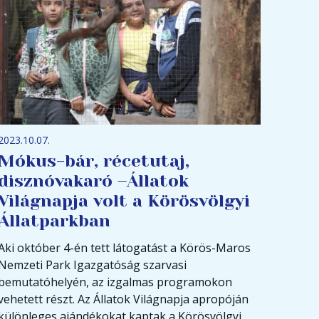
2023.10.07.
Mókus-bár, récetutaj,
disznóvakaró –Állatok
Világnapja volt a Körösvölgyi
Állatparkban
Aki október 4-én tett látogatást a Körös-Maros
Nemzeti Park Igazgatóság szarvasi
bemutatóhelyén, az izgalmas programokon
vehetett részt. Az Állatok Világnapja apropóján
különleges ajándékokat kaptak a Körösvölgyi