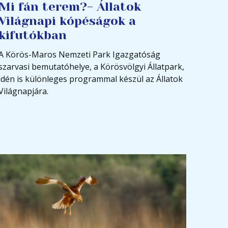
Mi fán terem?- Állatok
Világnapi kópéságok a
kifutókban
A Körös-Maros Nemzeti Park Igazgatóság
szarvasi bemutatóhelye, a Körösvölgyi Állatpark,
idén is különleges programmal készül az Állatok
Világnapjára.