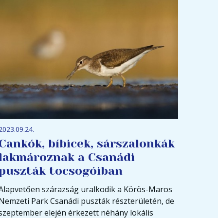
2023.09.24.
Cankók, bíbicek, sárszalonkák
lakmároznak a Csanádi
puszták tocsogóiban
Alapvetően szárazság uralkodik a Körös-Maros
Nemzeti Park Csanádi puszták részterületén, de
szeptember elején érkezett néhány lokális