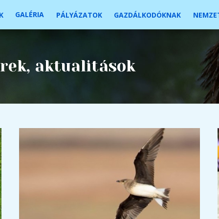
GALÉRIA
K
PÁLYÁZATOK
GAZDÁLKODÓKNAK
NEMZET
rek, aktualitások