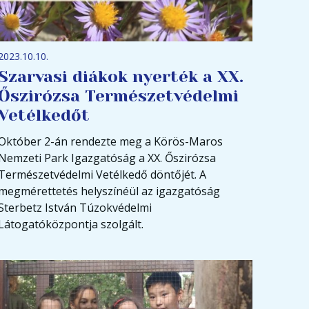
2023.10.10.
Szarvasi diákok nyerték a XX.
Őszirózsa Természetvédelmi
Vetélkedőt
Október 2-án rendezte meg a Körös-Maros
Nemzeti Park Igazgatóság a XX. Őszirózsa
Természetvédelmi Vetélkedő döntőjét. A
megmérettetés helyszínéül az igazgatóság
Sterbetz István Túzokvédelmi
Látogatóközpontja szolgált.