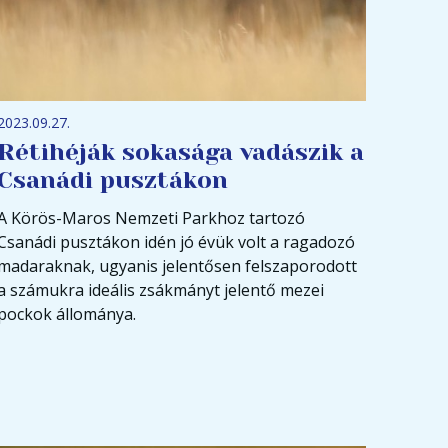
2023.09.27.
Rétihéják sokasága vadászik a
Csanádi pusztákon
A Körös-Maros Nemzeti Parkhoz tartozó
Csanádi pusztákon idén jó évük volt a ragadozó
madaraknak, ugyanis jelentősen felszaporodott
a számukra ideális zsákmányt jelentő mezei
pockok állománya.