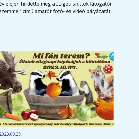
év elején hirdette meg a „Ligeti snittek látogatói
szemmel” című amatőr fotó- és videó pályázatát,
2023.09.29.