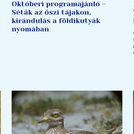
Októberi programajánló –
Séták az őszi tájakon,
kirándulás a földikutyák
nyomában