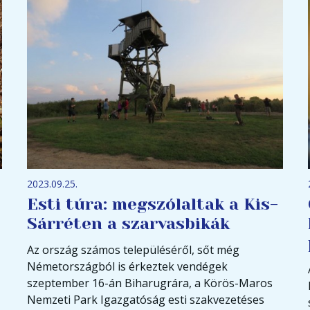
2023.09.25.
Esti túra: megszólaltak a Kis-
Sárréten a szarvasbikák
Az ország számos településéről, sőt még
Németországból is érkeztek vendégek
szeptember 16-án Biharugrára, a Körös-Maros
Nemzeti Park Igazgatóság esti szakvezetéses