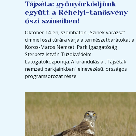
Tájséta: gyönyörködjünk
együtt a Réhelyi-tanösvény
őszi színeiben!
Október 14-én, szombaton „Színek varázsa”
címmel őszi túrára várja a természetbarátokat a
Körös-Maros Nemzeti Park Igazgatóság
Sterbetz István Túzokvédelmi
Látogatóközpontja. A kirándulás a „Tájséták
nemzeti parkjainkban” elnevezésű, országos
programsorozat része.