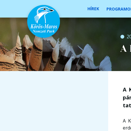
HÍREK
PROGRAMO
2
A 
A 
pá
tat
A K
erd