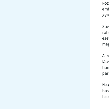
köz
emb
gya
Zav
ráh
ese
meg
A r
lát
han
pár
Nag
has
his