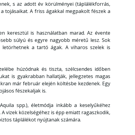
nek, s az adott év körülményei (táplálékforrás,
 a tojásaikat. A friss ágakkal megpakolt fészek a
n keresztül is használatban marad. Az évente
ntősebb súlyú és egyre nagyobb méretű lesz. Sok
 letörhetnek a tartó ágak. A viharos szelek is
elébe húzódnak és tiszta, szélcsendes időben
ukat is gyakrabban hallatják, jellegzetes magas
 Gyakran már február elején költésbe kezdenek. Egy
jásos fészekaljak is.
quila spp.), életmódja inkább a keselyűkéhez
. A vizek közelségéhez is épp emiatt ragaszkodik,
 biztos táplálékot nyújtanak számára.