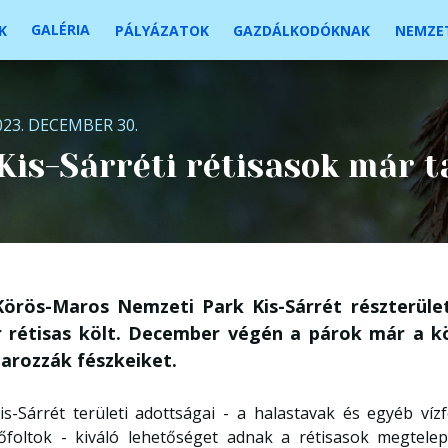
GALÉRIA
K
PÁLYÁZATOK
GAZDÁLKODÓKNAK
NEMZET
023. DECEMBER 30.
Kis-Sárréti rétisasok már t
Körös-Maros Nemzeti Park Kis-Sárrét részterüle
r rétisas költ. December végén a párok már a kö
arozzák fészkeiket.
is-Sárrét területi adottságai - a halastavak és egyéb vízf
őfoltok - kiváló lehetőséget adnak a rétisasok megtele