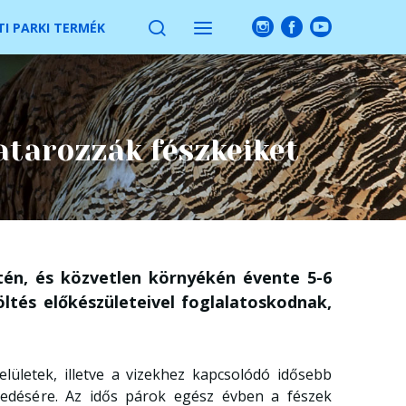
I PARKI TERMÉK
atarozzák fészkeiket
tén, és közvetlen környékén évente 5-6
ltés előkészületeivel foglalatoskodnak,
elületek, illetve a vizekhez kapcsolódó idősebb
pedésére. Az idős párok egész évben a fészek