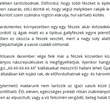
elében tartózkodnak. Előfordul, hogy több fészket is építe
eri zavarás, stb.) döntik el, hogy végül melyikben rakják le
korlott szem számára rögtön elárulja, hol várható költés.
arásmentes környezetben egy-egy fészek akár évtizedeke
ordott új ágak miatt ez a tipikus gallyfészek egyre jele
tben ez okozza a fészek vesztét, mert a nagy súly alatt
tépázhatják a sasok családi otthonát.
étisasok december vége felé már a fészek közvetlen köz
ványos nászrepülésüket is megfigyelhetjük. Ilyenkor hangj
gú „kli-kli-kli-kli-kli” kiáltásaikat messziről hallani lehet.
 általában két tojást rak, de előfordulhatnak egy- és háromto
ytermetű madarunk nem tartozik az igazi sasok közé (A
onlítható. Élő, eleven, egészséges prédát ritkán zsákmányol
zen az elpusztult, vagy a víz felszínén vergődő, beteg halak