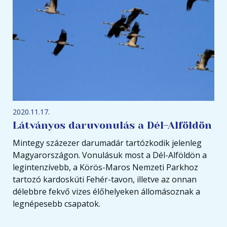
2020.11.17.
Látványos daruvonulás a Dél-Alföldön
Mintegy százezer darumadár tartózkodik jelenleg
Magyarországon. Vonulásuk most a Dél-Alföldön a
legintenzívebb, a Körös-Maros Nemzeti Parkhoz
tartozó kardoskúti Fehér-tavon, illetve az onnan
délebbre fekvő vizes élőhelyeken állomásoznak a
legnépesebb csapatok.