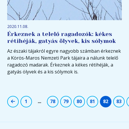
2020.11.08.
Érkeznek a telelő ragadozók: kékes
rétihéják, gatyás ölyvek, kis sólymok
Az északi tájakról egyre nagyobb számban érkeznek
a Körös-Maros Nemzeti Park tájaira a nálunk telelő
ragadozó madarak. Érkeznek a kékes rétihéják, a
gatyás ölyvek és a kis sólymok is.
1
...
78
79
80
81
82
83