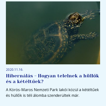
2020.11.16.
Hibernálás - Hogyan telelnek a hüllők
és a kétéltűek?
A Körös-Maros Nemzeti Park lakói közül a kétéltűek
és hüllők is téli álomba szenderültek már.