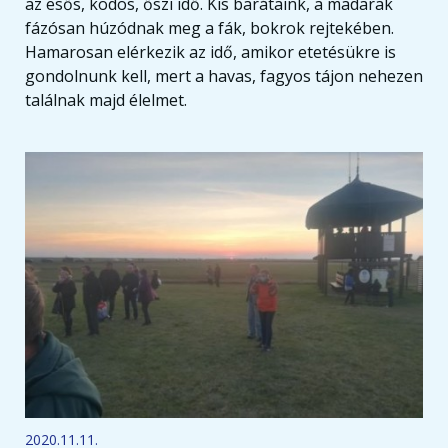
az esős, ködös, őszi idő. Kis barátaink, a madarak
fázósan húzódnak meg a fák, bokrok rejtekében.
Hamarosan elérkezik az idő, amikor etetésükre is
gondolnunk kell, mert a havas, fagyos tájon nehezen
találnak majd élelmet.
2020.11.11.