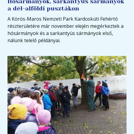
Hósármányok, sarkantyús sármányok
a dél-alföldi pusztákon
A Körös-Maros Nemzeti Park Kardoskúti Fehértó
részterületére már november elején megérkeztek a
hósármányok és a sarkantyús sármányok első,
nálunk telelő példányai.