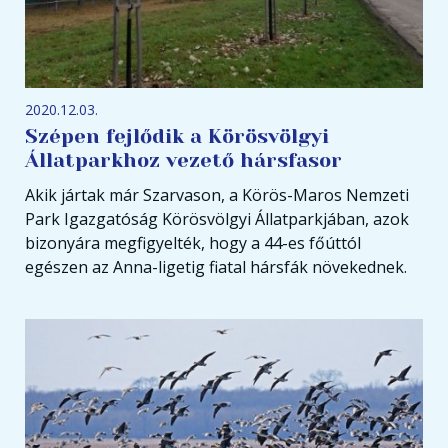
2020.12.03.
Szépen fejlődik a Körösvölgyi
Állatparkhoz vezető hársfasor
Akik jártak már Szarvason, a Körös-Maros Nemzeti
Park Igazgatóság Körösvölgyi Állatparkjában, azok
bizonyára megfigyelték, hogy a 44-es főúttól
egészen az Anna-ligetig fiatal hársfák növekednek.