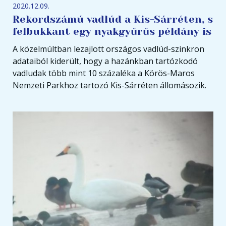
2020.12.09.
Rekordszámú vadlúd a Kis-Sárréten, s
felbukkant egy nyakgyűrűs példány is
A közelmúltban lezajlott országos vadlúd-szinkron
adataiból kiderült, hogy a hazánkban tartózkodó
vadludak több mint 10 százaléka a Körös-Maros
Nemzeti Parkhoz tartozó Kis-Sárréten állomásozik.