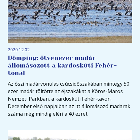
2020.12.02.
Dömping: ötvenezer madár
állomásozott a kardoskúti Fehér-
tónál
Az őszi madárvonulás csúcsidőszakában mintegy 50
ezer madár töltötte az éjszakákat a Körös-Maros
Nemzeti Parkban, a kardoskúti Fehér-tavon.
December első napjaiban az itt állomásozó madarak
száma még mindig eléri a 40 ezret.