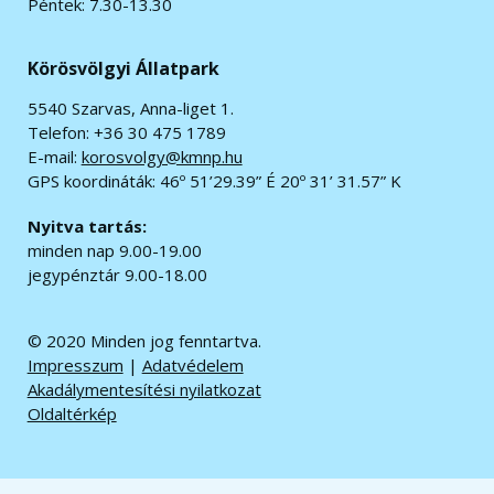
Péntek: 7.30-13.30
Körösvölgyi Állatpark
5540 Szarvas, Anna-liget 1.
Telefon: +36 30 475 1789
E-mail:
korosvolgy@kmnp.hu
GPS koordináták:
46º 51’29.39” É 20º 31’ 31.57” K
Nyitva tartás:
minden nap 9.00-19.00
jegypénztár 9.00-18.00
© 2020 Minden jog fenntartva.
Impresszum
|
Adatvédelem
Akadálymentesítési nyilatkozat
Oldaltérkép