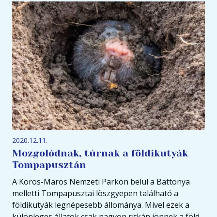
2020.12.11.
Mozgolódnak, túrnak a földikutyák
Tompapusztán
A Körös-Maros Nemzeti Parkon belül a Battonya
melletti Tompapusztai löszgyepen található a
földikutyák legnépesebb állománya. Mivel ezek a
különleges állatok csak nagyon ritkán jönnek a föld