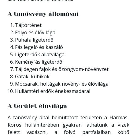
A tanösvény állomásai
Tájtörténet
Folyó és élővilága
Puhafa ligeterdő
Fás legelő és kaszáló
Ligeterdők állatvilága
Keményfás ligeterdő
Tájidegen fajok és özöngyom-növényzet
Gátak, kubikok
Mocsarak, holtágak növény- és élővilága
Hullámtéri erdők énekesmadarai
A terület élővilága
A tanösvény által bemutatott területen a Hármas-
Körös hullámterében gyakran láthatunk a vizek
felett vadászni, a folyó partfalaiban költő