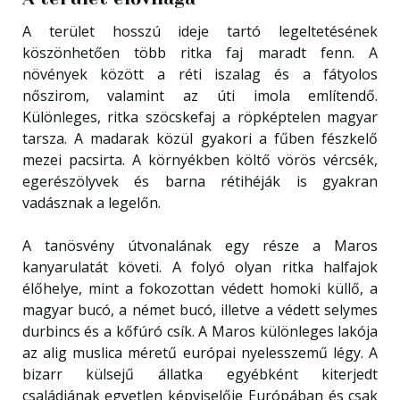
A terület hosszú ideje tartó legeltetésének
köszönhetően több ritka faj maradt fenn. A
növények között a réti iszalag és a fátyolos
nőszirom, valamint az úti imola említendő.
Különleges, ritka szöcskefaj a röpképtelen magyar
tarsza. A madarak közül gyakori a fűben fészkelő
mezei pacsirta. A környékben költő vörös vércsék,
egerészölyvek és barna rétihéják is gyakran
vadásznak a legelőn.
A tanösvény útvonalának egy része a Maros
kanyarulatát követi. A folyó olyan ritka halfajok
élőhelye, mint a fokozottan védett homoki küllő, a
magyar bucó, a német bucó, illetve a védett selymes
durbincs és a kőfúró csík. A Maros különleges lakója
az alig muslica méretű európai nyelesszemű légy. A
bizarr külsejű állatka egyébként kiterjedt
családjának egyetlen képviselője Európában és csak