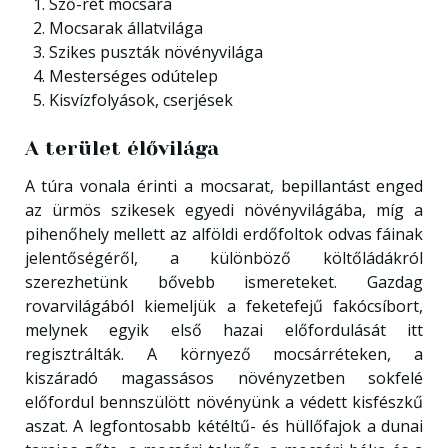
Sző-rét mocsara
Mocsarak állatvilága
Szikes puszták növényvilága
Mesterséges odútelep
Kisvízfolyások, cserjések
A terület élővilága
A túra vonala érinti a mocsarat, bepillantást enged
az ürmös szikesek egyedi növényvilágába, míg a
pihenőhely mellett az alföldi erdőfoltok odvas fáinak
jelentőségéről, a különböző költőládákról
szerezhetünk bővebb ismereteket. Gazdag
rovarvilágából kiemeljük a feketefejű fakócsíbort,
melynek egyik első hazai előfordulását itt
regisztrálták. A környező mocsárréteken, a
kiszáradó magassásos növényzetben sokfelé
előfordul bennszülött növényünk a védett kisfészkű
aszat. A legfontosabb kétéltű- és hüllőfajok a dunai