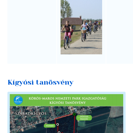
Kígyósi tanösvény