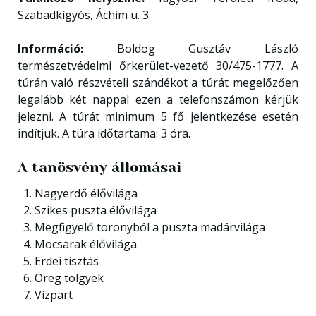
Szabadkígyós, Áchim u. 3.
Információ:
Boldog Gusztáv László
természetvédelmi őrkerület-vezető 30/475-1777. A
túrán való részvételi szándékot a túrát megelőzően
legalább két nappal ezen a telefonszámon kérjük
jelezni. A túrát minimum 5 fő jelentkezése esetén
indítjuk. A túra időtartama: 3 óra.
A tanösvény állomásai
Nagyerdő élővilága
Szikes puszta élővilága
Megfigyelő toronyból a puszta madárvilága
Mocsarak élővilága
Erdei tisztás
Öreg tölgyek
Vízpart