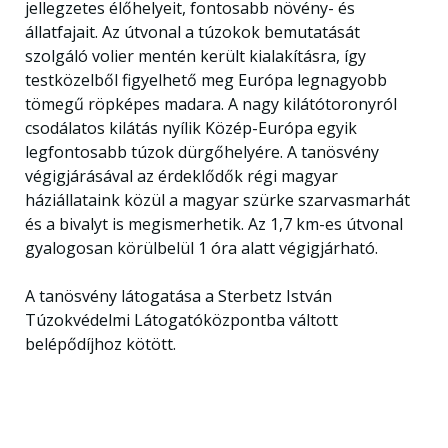
jellegzetes élőhelyeit, fontosabb növény- és
állatfajait. Az útvonal a túzokok bemutatását
szolgáló volier mentén került kialakításra, így
testközelből figyelhető meg Európa legnagyobb
tömegű röpképes madara. A nagy kilátótoronyról
csodálatos kilátás nyílik Közép-Európa egyik
legfontosabb túzok dürgőhelyére. A tanösvény
végigjárásával az érdeklődők régi magyar
háziállataink közül a magyar szürke szarvasmarhát
és a bivalyt is megismerhetik. Az 1,7 km-es útvonal
gyalogosan körülbelül 1 óra alatt végigjárható.
A tanösvény látogatása a Sterbetz István
Túzokvédelmi Látogatóközpontba váltott
belépődíjhoz kötött.