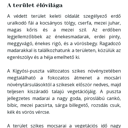
A terület élővilága
A védett terület keleti oldalát szegélyező erdő
uralkodó fái a kocsányos tölgy, cserfa, mezei juhar,
magas kőris és a mezei szil. Az erdőben
legjellemzőbbek az énekesmadarak, erdei pinty,
meggyvágó, énekes rigó, és a vörösbegy. Ragadozó
madarakkal is találkozhatunk a területen, közülük az
egerészölyv és a héja emelhető ki.
A Kígyósi-puszta változatos szikes növényzetében
megtalálható a fokozatos átmenet a mocsári
növénytársulásoktól a szikesek először nedves, majd
teljesen kiszáradó talajú vegetációjáig. A puszta
jellegzetes madarai a nagy goda, piroslábú cankó,
bíbic, mezei pacsirta, sárga billegető, rozsdás csuk,
kék és vörös vércse.
A terület szikes mocsarai a vegetációs idő nagy