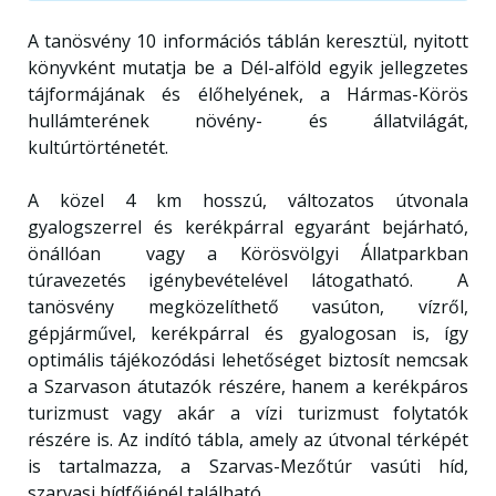
A tanösvény 10 információs táblán keresztül, nyitott
könyvként mutatja be a Dél-alföld egyik jellegzetes
tájformájának és élőhelyének, a Hármas-Körös
hullámterének növény- és állatvilágát,
kultúrtörténetét.
A közel 4 km hosszú, változatos útvonala
gyalogszerrel és kerékpárral egyaránt bejárható,
önállóan vagy a Körösvölgyi Állatparkban
túravezetés igénybevételével látogatható. A
tanösvény megközelíthető vasúton, vízről,
gépjárművel, kerékpárral és gyalogosan is, így
optimális tájékozódási lehetőséget biztosít nemcsak
a Szarvason átutazók részére, hanem a kerékpáros
turizmust vagy akár a vízi turizmust folytatók
részére is. Az indító tábla, amely az útvonal térképét
is tartalmazza, a Szarvas-Mezőtúr vasúti híd,
szarvasi hídfőjénél található.