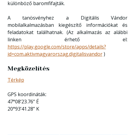
különböző baromfifajták.
A tanösvényhez a Digitális Vándor
mobilalkalmazásban kiegészítő információkat és
feladatokat találhatnak. (Az alkalmazás az alábbi
linken érhető el:
https://play.google.com/store/apps/details?
id=com.aktivmagyarorszag.digitalisvandor
)
Megközelítés
Térkép
GPS koordináták:
47°08’23.76” É
20°93’41.28” K