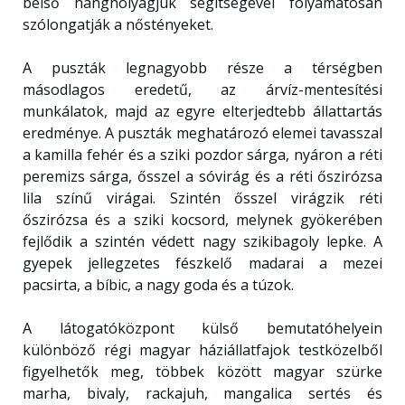
belső hanghólyagjuk segítségével folyamatosan
szólongatják a nőstényeket.
A puszták legnagyobb része a térségben
másodlagos eredetű, az árvíz-mentesítési
munkálatok, majd az egyre elterjedtebb állattartás
eredménye. A puszták meghatározó elemei tavasszal
a kamilla fehér és a sziki pozdor sárga, nyáron a réti
peremizs sárga, ősszel a sóvirág és a réti őszirózsa
lila színű virágai. Szintén ősszel virágzik réti
őszirózsa és a sziki kocsord, melynek gyökerében
fejlődik a szintén védett nagy szikibagoly lepke. A
gyepek jellegzetes fészkelő madarai a mezei
pacsirta, a bíbic, a nagy goda és a túzok.
A látogatóközpont külső bemutatóhelyein
különböző régi magyar háziállatfajok testközelből
figyelhetők meg, többek között magyar szürke
marha, bivaly, rackajuh, mangalica sertés és