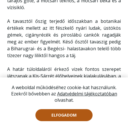
tarajos gőte, a mocsári teknős, a mocsári béka és a
vízisikló.
A tavasztól őszig terjedő időszakban a botanikai
értékek mellett az itt fészkelő nyári ludak, üstökös
gémek, cigányrécék és piroslábú cankók ragadják
meg az ember figyelmét. Késő ősztől tavaszig pedig
a Biharugrai- és a Begécsi- halastavakon telelő több
tízezer nagy liliktől hangos a táj.
A határ túloldaláról érkező vizek fontos szerepet
játszanak a Kis-Sárrét élőhelyeinek kialakulásában, a
természeti értékek megőrzésében. A partot kísérő
A weboldal működéséhez cookie-kat használunk.
kökény és egybibés galagonya cserjések mindig
Ezekről bővebben az
Adatvédelmi tájékoztatóban
hozzátartoztak az alföldi puszták világához. A szúrós
olvashat.
bokrokban kiváló költőhelyet talál a tövisszúró
gébics, a kis őrgébics, a mezei poszáta és az örvös
ELFOGADOM
galamb.