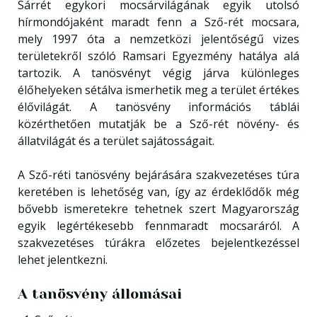
Sárrét egykori mocsárvilágának egyik utolsó
hírmondójaként maradt fenn a Sző-rét mocsara,
mely 1997 óta a nemzetközi jelentőségű vizes
területekről szóló Ramsari Egyezmény hatálya alá
tartozik. A tanösvényt végig járva különleges
élőhelyeken sétálva ismerhetik meg a terület értékes
élővilágát. A tanösvény információs táblái
közérthetően mutatják be a Sző-rét növény- és
állatvilágát és a terület sajátosságait.
A Sző-réti tanösvény bejárására szakvezetéses túra
keretében is lehetőség van, így az érdeklődők még
bővebb ismeretekre tehetnek szert Magyarország
egyik legértékesebb fennmaradt mocsaráról. A
szakvezetéses túrákra előzetes bejelentkezéssel
lehet jelentkezni.
A tanösvény állomásai