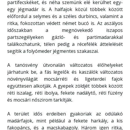
partifecskéket, és néha szemünk elé kerülhet egy-
egy jégmadár is. A halfajok közül többek között
előfordul a selymes és a széles durbincs, valamint a
ritka, fokozottan védett német bucó is. Az aszályos
időszakban a megnövekedő iszapos
partszegélyeken gázló- és partimadarakkal
találkozhatunk, télen pedig a récefélék áttelelését
segítik a folyómeder jégmentes szakaszai.
A tanösvény útvonalán változatos élőhelyeket
járhatunk be, a fás legelők és kaszálók változatos
növényvilágát mocsárréti és ligeterdei fajok
együttesen alkotják. A gyepek zöldjét többek között
réti iszalag, réti ibolya, fekete nadálytő, réti füzény
és mocsári nőszirom tarkítják.
A terület idős erdeiben gyakoriak az odúlakó
madárfajok, mint például a fekete harkály, a kis
fakopáncs, és a macskabagoly. Három igen ritka,