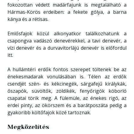
fokozottan védett madárfajunk is megtalálható a
Hármas-Körös erdeiben: a fekete gólya, a barna
kánya és a rétisas.
Emlősfajok közül alkonyatkor találkozhatunk a
csapongva vadászó denevérekkel, a tavi denevér, a
vízi denevér és a durvavitorlájú denevér is előfordul
itt.
A hullámtéri erdők fontos szerepet töltenek be az
énekesmadarak vonulásában is. Télen az erdők
csendjét szén- és kékcinegék, sárgafejű királykák,
őszapók, süvöltők, zöldikék, fenyőrigók kóborló
csapatai törik meg. A fülemüle, az énekes rigó, az
erdei pinty, az ökörszem és a barátposzáta pedig a
gyakoribb költőfajok közé tartoznak.
Megközelítés