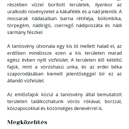
részében vízzel borított területek, ilyenkor az
uralkodó növényzetet a kákafélék és a nád jelentik. A
mocsarak nádasaiban barna rétihéja, bölömbika,
törpegém, nádirigó, cserregő nádiposzáta és nádi
sármány fészkel.
A tanösvény útvonala egy kis tó mellett halad el, az
erdőben mindössze ezen a kis területen marad
egész évben nyílt vízfelület. A területen élő kétéltű
fajok, mint a vöröshasú unka, és az erdei béka
szaporodásában kiemelt jelentőséggel bír ez az
állandó vízfelület.
Az emlősfajok közül a tanösvény által bemutatott
területen találkozhatunk vörös rókával, borzzal,
kószapocokkal és közönséges denevérrel is.
Megközelítés