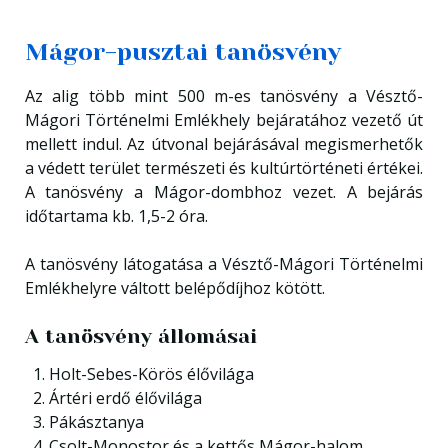
Mágor-pusztai tanösvény
Az alig több mint 500 m-es tanösvény a Vésztő-
Mágori Történelmi Emlékhely bejáratához vezető út
mellett indul. Az útvonal bejárásával megismerhetők
a védett terület természeti és kultúrtörténeti értékei.
A tanösvény a Mágor-dombhoz vezet. A bejárás
időtartama kb. 1,5-2 óra.
A tanösvény látogatása a Vésztő-Mágori Történelmi
Emlékhelyre váltott belépődíjhoz kötött.
A tanösvény állomásai
Holt-Sebes-Körös élővilága
Ártéri erdő élővilága
Pákásztanya
Csolt-Monostor és a kettős Mágor-halom