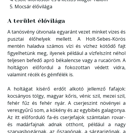
Mocsár élővilága
A terület élővilága
A tanösvény útvonala egyaránt vezet minket vizes és
pusztai élőhelyek mellett. A Holt-Sebes-Körös
mentén haladva számos vízi és vízhez kötődő fajt
figyelhetünk meg, ilyenek például a vízfelszínt néhol
teljesen befedő apró békalencse vagy a rucaöröm. A
holtágon előfordul a fokozottan védett vidra,
valamint récék és gémfélék is.
A holtágat kísérő erdőt alkotó jellemző fafajok:
kocsányos tölgy, magyar kőris, vénic szil, mezei szil,
fehér fűz és fehér nyár. A cserjeszint növényei a
veresgyűrű som, a kökény és az egybibés galagonya.
Az itt előforduló fa-és cserjefajok számtalan rovar-
és madárfajnak adnak otthont, például a nagy
szarvasbogárnak, az őszapónak, a sárgarigónak, a