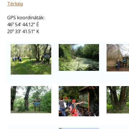
Térkép
GPS koordináták:
46º 54’ 44.12” É
20º 33’ 41.51” K