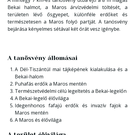
A mintegy 7 km-es tanösvény útba ejti a 8 m magas
Bekai halmot, a Maros árvízvédelmi töltését, a
területen lévő ősgyepet, különféle erdőket és
természetesen a Maros folyó partját. A tanösvény
bejárása kényelmes sétával két órát vesz igénybe.
A tanösvény állomásai
A Dél-Tiszántúl mai tájképének kialakulása és a
Bekai-halom
Puhafás erdők a Maros mentén
Természetvédelmi célú legeltetés a Bekai-legelőn
A Bekai-legelő élővilága
Idegenhonos fafajú erdők és invazív fajok a
Maros mentén
A Maros és élővilága
A terület élővilága