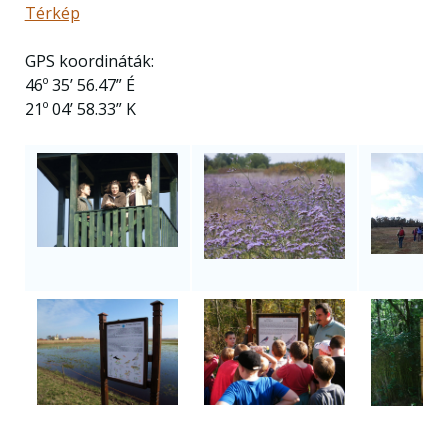
Térkép
GPS koordináták:
46º 35’ 56.47” É
21º 04’ 58.33” K