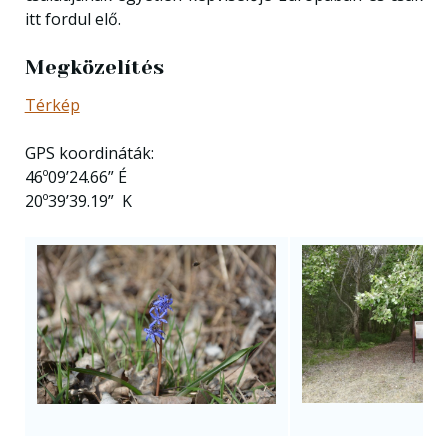
itt fordul elő.
Megközelítés
Térkép
GPS koordináták:
46º09’24.66” É
20º39’39.19” K