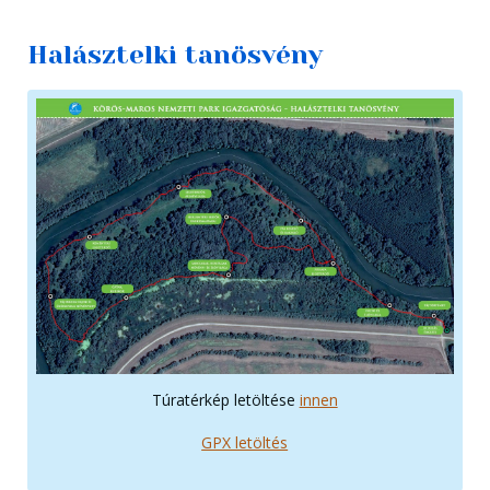
Halásztelki tanösvény
Túratérkép letöltése
innen
GPX letöltés