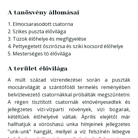
A tanösvény állomásai
1. Elmocsarasodott csatorna
2. Szikes puszta élővilága
3. Túzok élőhelye és megfigyelése
4. Pettyegetett őszirózsa és sziki kocsord élőhelye
5. Mesterséges tó élővilága
A terület élővilága
A múlt század vízrendezései során a puszták
mocsárvilágát a szántóföldi termelés reményében
belvízlevezető csatornákkal próbálták megszűntetni.
A régen tisztított csatornák elnövényesedtek és
jellegzetes vízi-vízparti növények, vizi bogarak,
kétéltűek élőhelyévé váltak. Április elejétől már
hallhatjuk a vöröshasú unka hímjeinek jellegzetes
"unk-unk" hangját, mellyel a víz felszínén lebegve