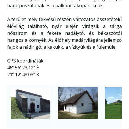
barátposzátának és a balkáni fakopáncsnak.
A terület mély fekvésű részén változatos összetételű
élővilág található, nyár elején virágzik a sárga
nőszirom és a fekete nadálytő, és békaszótól
hangos a környék. Az élőhely madárvilágára jellemző
fajok a nádirigó, a kakukk, a vízityúk és a fülemüle.
GPS koordináták:
46º 56’ 23.12” É
21º 12’ 48.03” K