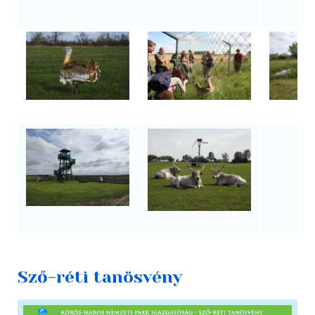
Sző-réti tanösvény