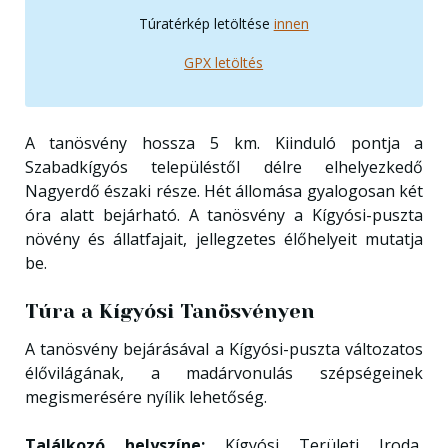
Túratérkép letöltése
innen
GPX letöltés
A tanösvény hossza 5 km. Kiinduló pontja a
Szabadkígyós településtől délre elhelyezkedő
Nagyerdő északi része. Hét állomása gyalogosan két
óra alatt bejárható. A tanösvény a Kígyósi-puszta
növény és állatfajait, jellegzetes élőhelyeit mutatja
be.
Túra a Kígyósi Tanösvényen
A tanösvény bejárásával a Kígyósi-puszta változatos
élővilágának, a madárvonulás szépségeinek
megismerésére nyílik lehetőség.
Találkozó helyszíne:
Kígyósi Területi Iroda,