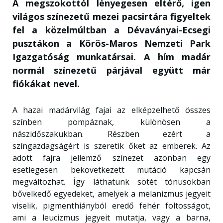
A megszokottól lényegesen eltérő, igen
világos színezetű mezei pacsirtára figyeltek
fel a közelmúltban a Dévaványai-Ecsegi
pusztákon a Körös-Maros Nemzeti Park
Igazgatóság munkatársai. A hím madár
normál színezetű párjával együtt már
fiókákat nevel.
A hazai madárvilág fajai az elképzelhető összes
színben pompáznak, különösen a
nászidőszakukban. Részben ezért a
színgazdagságért is szeretik őket az emberek. Az
adott fajra jellemző színezet azonban egy
esetlegesen bekövetkezett mutáció kapcsán
megváltozhat. Így láthatunk sötét tónusokban
bővelkedő egyedeket, amelyek a melanizmus jegyeit
viselik, pigmenthiányból eredő fehér foltosságot,
ami a leucizmus jegyeit mutatja, vagy a barna,