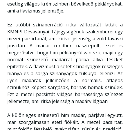
esetleg világos krémszínben bővelkedő példányokat,
ami a flavizmus jellemzője.
Ez utóbbi színaberráció ritka változatát látták a
KMNPI Dévaványai Tájegységének szakemberei egy
mezei pacsirtánál, ami kirívó jelenség a zöld tavaszi
pusztán. A madár rendben nászrepült, ezzel is
megerősítve, hogy hím példányról van szó, majd egy
normál színezetű madárral párba állva fészket
építettek. A flavizmust a sötét színanyagok részleges
hiánya és a sárga színanyagok túlsúlya jellemzi. Az
ilyen madarak jellemzően a normális, átlagos
színükhöz képest sárgásak, barnás homok színűek.
Ezt a mezei pacsirtát világos barnássárga színezet
jellemezte, ami ritka jelenség a madárvilágban.
A különleges színezetű hím madár, párjával együtt,
már szorgalmasan eteti fiókáit. A mezei pacsirtát,
mint földön fészkelő, gyakori fajt, sűrűn éri predáció,