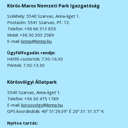
Körös-Maros Nemzeti Park Igazgatóság
Székhely: 5540 Szarvas, Anna-liget 1.
Postacím: 5541 Szarvas, Pf.: 72.
Telefon: +36 66 313 855
Mobil: +36 30 303 2589
E-mail:
kmnp@kmnp.hu
Ügyfélfogadás rendje:
Hétfő-csütörtök: 7.30-16.30
Péntek: 7.30-13.30
Körösvölgyi Állatpark
5540 Szarvas, Anna-liget 1.
Telefon: +36 30 475 1789
E-mail:
korosvolgy@kmnp.hu
GPS koordináták:
46º 51’29.39” É 20º 31’ 31.57” K
Nyitva tartás: