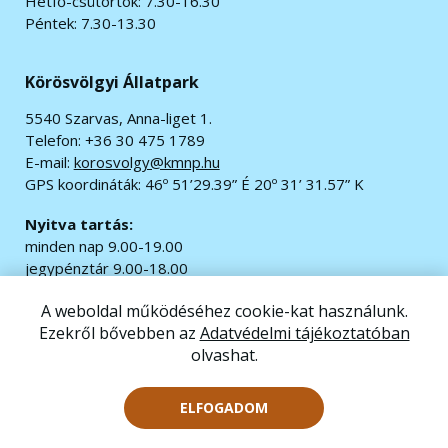
Hétfő-csütörtök: 7.30-16.30
Péntek: 7.30-13.30
Körösvölgyi Állatpark
5540 Szarvas, Anna-liget 1.
Telefon: +36 30 475 1789
E-mail:
korosvolgy@kmnp.hu
GPS koordináták:
46º 51’29.39” É 20º 31’ 31.57” K
Nyitva tartás:
minden nap 9.00-19.00
jegypénztár 9.00-18.00
A weboldal működéséhez cookie-kat használunk.
© 2020 Minden jog fenntartva.
Ezekről bővebben az
Adatvédelmi tájékoztatóban
Impresszum
|
Adatvédelem
olvashat.
Akadálymentesítési nyilatkozat
Oldaltérkép
ELFOGADOM