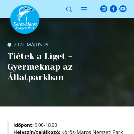
2022. MÁJUS 29.
Tiétek a Liget -
Gyermeknap az
Állatparkban
Időpont:
9.00-18.00
Helyszín/találkozó:
Körös-Maros Nemzeti Park