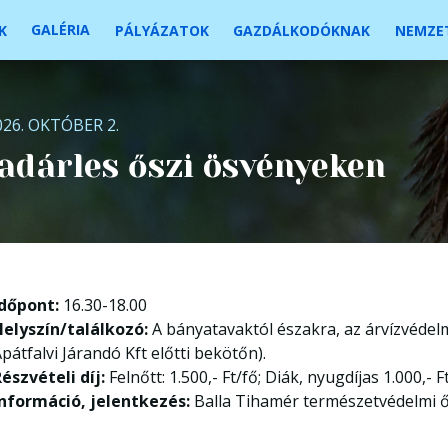
GALÉRIA
K
PÁLYÁZATOK
GAZDÁLKODÓKNAK
NEMZET
026. OKTÓBER 2.
dárles őszi ösvényeken
Időpont:
16.30-18.00
Helyszín/találkozó:
A bányatavaktól északra, az árvízvédelmi
pátfalvi Járandó Kft előtti bekötőn).
észvételi díj:
Felnőtt: 1.500,- Ft/fő; Diák, nyugdíjas 1.000,- F
Információ, jelentkezés:
Balla Tihamér természetvédelmi ő