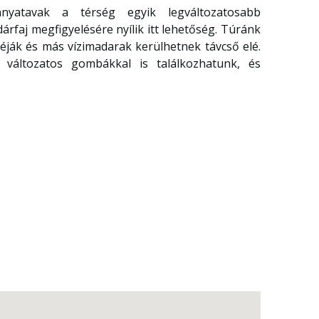
ányatavak a térség egyik legváltozatosabb
faj megfigyelésére nyílik itt lehetőség. Túránk
éják és más vízimadarak kerülhetnek távcső elé.
 változatos gombákkal is találkozhatunk, és