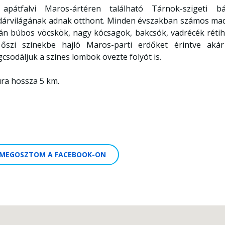
apátfalvi Maros-ártéren található Tárnok-szigeti b
árvilágának adnak otthont. Minden évszakban számos madár
án búbos vöcskök, nagy kócsagok, bakcsók, vadrécék rétih
őszi színekbe hajló Maros-parti erdőket érintve akár
csodáljuk a színes lombok övezte folyót is.
úra hossza 5 km.
MEGOSZTOM A FACEBOOK-ON