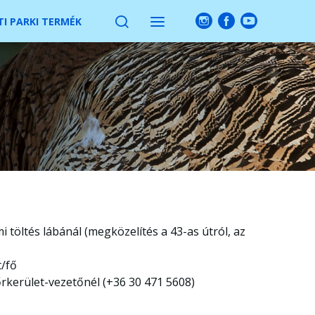
I PARKI TERMÉK
 töltés lábánál (megközelítés a 43-as útról, az
t/fő
rkerület-vezetőnél (+36 30 471 5608)