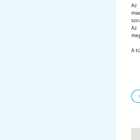
Az 
mad
sor
Az 
meg
A t