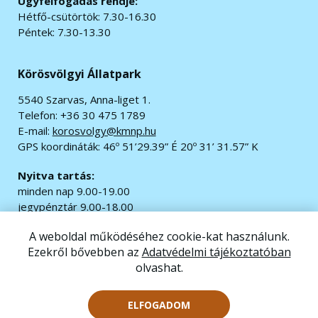
Ügyfélfogadás rendje:
Hétfő-csütörtök: 7.30-16.30
Péntek: 7.30-13.30
Körösvölgyi Állatpark
5540 Szarvas, Anna-liget 1.
Telefon: +36 30 475 1789
E-mail:
korosvolgy@kmnp.hu
GPS koordináták:
46º 51’29.39” É 20º 31’ 31.57” K
Nyitva tartás:
minden nap 9.00-19.00
jegypénztár 9.00-18.00
A weboldal működéséhez cookie-kat használunk.
© 2020 Minden jog fenntartva.
Ezekről bővebben az
Adatvédelmi tájékoztatóban
Impresszum
|
Adatvédelem
olvashat.
Akadálymentesítési nyilatkozat
Oldaltérkép
ELFOGADOM