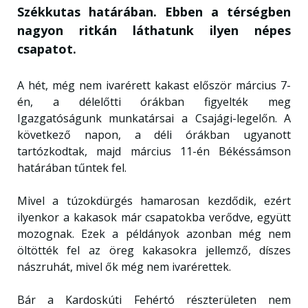
Székkutas határában. Ebben a térségben
nagyon ritkán láthatunk ilyen népes
csapatot.
A hét, még nem ivarérett kakast először március 7-
én, a délelőtti órákban figyelték meg
Igazgatóságunk munkatársai a Csajági-legelőn. A
következő napon, a déli órákban ugyanott
tartózkodtak, majd március 11-én Békéssámson
határában tűntek fel.
Mivel a túzokdürgés hamarosan kezdődik, ezért
ilyenkor a kakasok már csapatokba verődve, együtt
mozognak. Ezek a példányok azonban még nem
öltötték fel az öreg kakasokra jellemző, díszes
nászruhát, mivel ők még nem ivarérettek.
Bár a Kardoskúti Fehértó részterületen nem