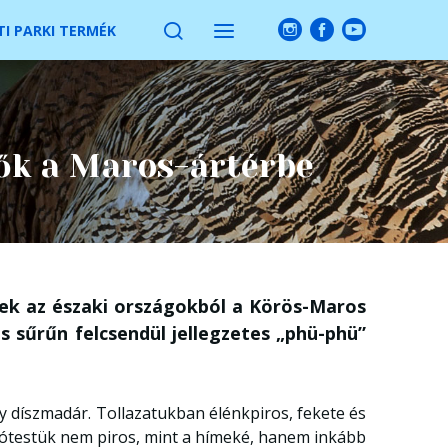
I PARKI TERMÉK
ők a Maros-ártérbe
k az északi országokból a Körös-Maros
s sűrűn felcsendül jellegzetes „phü-phü”
y díszmadár. Tollazatukban élénkpiros, fekete és
sótestük nem piros, mint a hímeké, hanem inkább