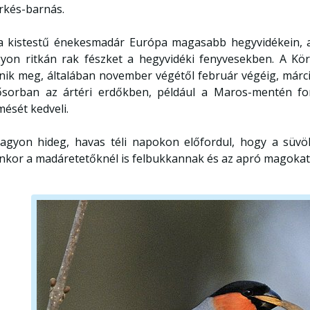
rkés-barnás.
a kistestű énekesmadár Európa magasabb hegyvidékein, 
yon ritkán rak fészket a hegyvidéki fenyvesekben. A Kö
enik meg, általában november végétől február végéig, márci
ősorban az ártéri erdőkben, például a Maros-mentén fo
mését kedveli.
agyon hideg, havas téli napokon előfordul, hogy a süvö
enkor a madáretetőknél is felbukkannak és az apró magoka