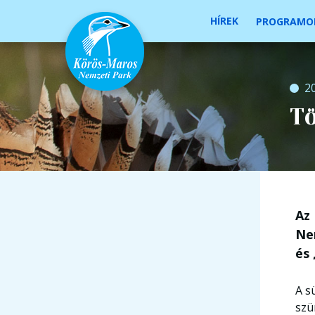
HÍREK
PROGRAMO
2
Tö
Az
Nem
és 
A s
szü