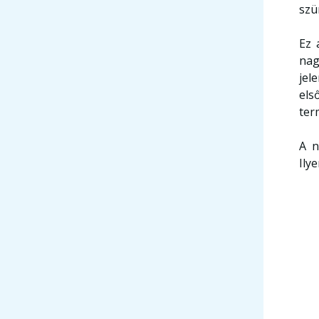
szü
Ez 
nag
jel
els
ter
A n
Ily