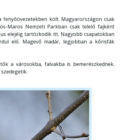
a fenyőövezetekben költ. Magyarországon csak
rös-Maros Nemzeti Parkban csak telelő fajként
us elejéig tartózkodik itt. Nagyobb csapatokban
rdul elő. Magevő madár, legjobban a kőrisfák
ltők a városokba, falvakba is bemerészkednek.
t szedegetik.