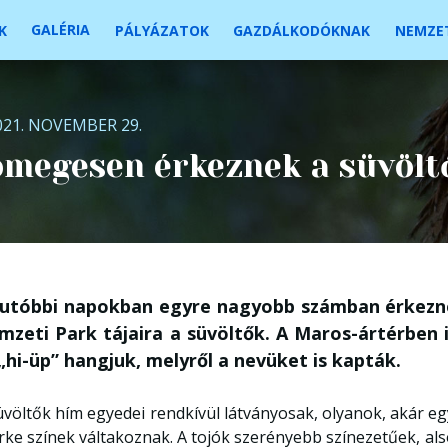
GALÉRIA
K
PÁLYÁZATOK
GAZDÁLKODÓKNAK
NEMZET
021. NOVEMBER 29.
megesen érkeznek a süvölt
 utóbbi napokban egyre nagyobb számban érkezne
zeti Park tájaira a süvöltők. A Maros-ártérben i
„hi-üp” hangjuk, melyről a nevüket is kapták.
üvöltők hím egyedei rendkívül látványosak, olyanok, akár eg
rke színek váltakoznak. A tojók szerényebb színezetűek, al