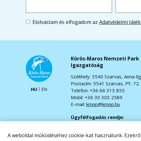
Elolvastam és elfogadom az
Adatvédelmi tájék
Körös-Maros Nemzeti Park
Igazgatóság
Székhely: 5540 Szarvas, Anna-lig
Postacím: 5541 Szarvas, Pf.: 72.
HU
EN
Telefon: +36 66 313 855
Mobil: +36 30 303 2589
E-mail:
kmnp@kmnp.hu
Ügyfélfogadás rendje:
Hétfő-csütörtök: 7.30-16.30
Péntek: 7.30-13.30
A weboldal működéséhez cookie-kat használunk. Ezekr