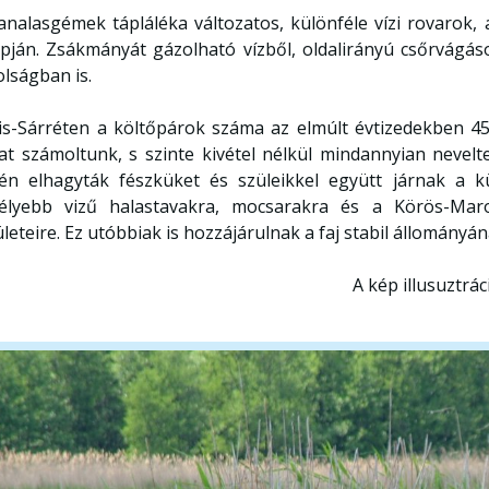
analasgémek tápláléka változatos, különféle vízi rovarok,
apján. Zsákmányát gázolható vízből, oldalirányú csőrvágá
olságban is.
is-Sárréten a költőpárok száma az elmúlt évtizedekben 45
at számoltunk, s szinte kivétel nélkül mindannyian nevel
jén elhagyták fészküket és szüleikkel együtt járnak a k
élyebb vizű halastavakra, mocsarakra és a Körös-Maro
ületeire. Ez utóbbiak is hozzájárulnak a faj stabil állományá
A kép illusuztrác