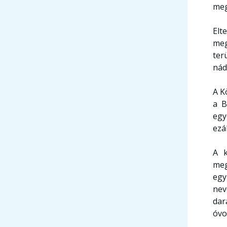
meg
Elt
meg
ter
nád
A K
a B
egy
ezá
A k
meg
egy
nev
dar
óvo