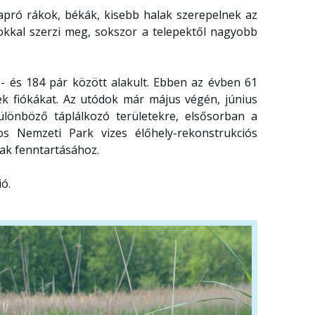
 apró rákok, békák, kisebb halak szerepelnek az
sokkal szerzi meg, sokszor a telepektől nagyobb
- és 184 pár között alakult. Ebben az évben 61
tek fiókákat. Az utódok már május végén, június
ülönböző táplálkozó területekre, elsősorban a
s Nemzeti Park vizes élőhely-rekonstrukciós
nak fenntartásához.
ió.