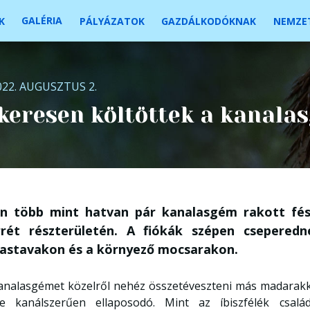
GALÉRIA
K
PÁLYÁZATOK
GAZDÁLKODÓKNAK
NEMZET
022. AUGUSZTUS 2.
keresen költöttek a kanala
én több mint hatvan pár kanalasgém rakott fé
rrét részterületén. A fiókák szépen cseperedn
lastavakon és a környező mocsarakon.
analasgémet közelről nehéz összetéveszteni más madarakkal
e kanálszerűen ellaposodó. Mint az íbiszfélék család