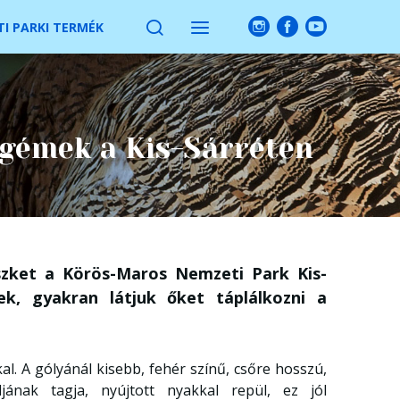
I PARKI TERMÉK
sgémek a Kis-Sárréten
szket a Körös-Maros Nemzeti Park Kis-
ek, gyakran látjuk őket táplálkozni a
. A gólyánál kisebb, fehér színű, csőre hosszú,
jának tagja, nyújtott nyakkal repül, ez jól