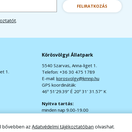
FELIRATKOZÁS
oztatót
.
Körösvölgyi Állatpark
5540 Szarvas, Anna-liget 1.
et 1.
Telefon: +36 30 475 1789
E-mail:
korosvolgy@kmnp.hu
GPS koordináták:
46º 51’29.39” É 20º 31’ 31.57” K
Nyitva tartás:
minden nap 9.00-19.00
jegypénztár 9.00-18.00
ől bővebben az
Adatvédelmi tájékoztatóban
olvashat.