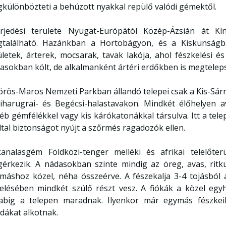
különbözteti a behúzott nyakkal repülő valódi gémektől.
erjedési területe Nyugat-Európától Közép-Ázsián át Kín
található. Hazánkban a Hortobágyon, és a Kiskunságba
ületek, árterek, mocsarak, tavak lakója, ahol fészkelési és 
asokban költ, de alkalmanként ártéri erdőkben is megteleps
örös-Maros Nemzeti Parkban állandó telepei csak a Kis-Sárrét
iharugrai- és Begécsi-halastavakon. Mindkét élőhelyen a
éb gémfélékkel vagy kis kárókatonákkal társulva. Itt a tele
ltal biztonságot nyújt a szőrmés ragadozók ellen.
analasgém Földközi-tenger melléki és afrikai telelőter
érkezik. A nádasokban szinte mindig az öreg, avas, ritk
máshoz közel, néha összeérve. A fészekalja 3-4 tojásból á
elésében mindkét szülő részt vesz. A fiókák a közel egy
abig a telepen maradnak. Ilyenkor már egymás fészkeib
dákat alkotnak.