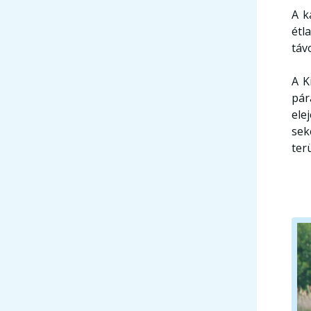
A k
étl
táv
A K
pár
ele
sek
ter