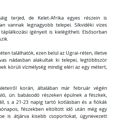
áig terjed, de Kelet-Afrika egyes részein is
n vannak legnagyobb telepei. Síkvidéki vizes
táplálkozási igényeit is kielégítheti. Elsősorban
zik.
en találhatók, ezen belül az Ugrai-réten, illetve
vas nádasban alakultak ki telepei, legtöbbször
pek körüli vízmélység mindig eléri az egy métert,
ületeiről korán, általában már február végén
uló, ún. babásodó részeken épülnek a fészkek,
ll, s a 21-23 napig tartó kotlásban és a fiókák
hónapos, fészekben eltöltött idő után még egy
e is átjárva kisebb csoportokat, úgynevezett