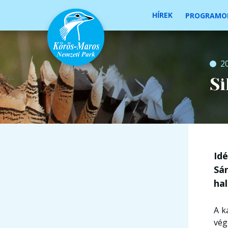
HÍREK
PROGRAMO
2
Si
Id
Sá
ha
A k
vég