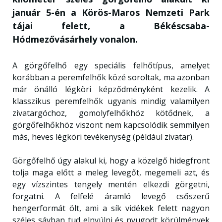
január 5-én a Körös-Maros Nemzeti Park
tájai felett, a Békéscsaba-
Hódmezővásárhely vonalon.
A görgőfelhő egy speciális felhőtípus, amelyet
korábban a peremfelhők közé soroltak, ma azonban
már önálló légköri képződményként kezelik. A
klasszikus peremfelhők ugyanis mindig valamilyen
zivatargóchoz, gomolyfelhőkhöz kötődnek, a
görgőfelhőkhöz viszont nem kapcsolódik semmilyen
más, heves légköri tevékenység (például zivatar).
Görgőfelhő úgy alakul ki, hogy a közelgő hidegfront
tolja maga előtt a meleg levegőt, megemeli azt, és
egy vízszintes tengely mentén elkezdi görgetni,
forgatni. A felfelé áramló levegő csőszerű
hengerformát ölt, ami a sík vidékek felett nagyon
széles sávban tud elnyúlni és nyugodt körülmények