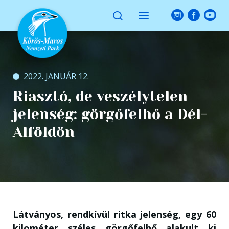
2022. JANUÁR 12.
Riasztó, de veszélytelen
jelenség: görgőfelhő a Dél-
Alföldön
Látványos, rendkívül ritka jelenség, egy 60
kilométer széles görgőfelhő alakult ki