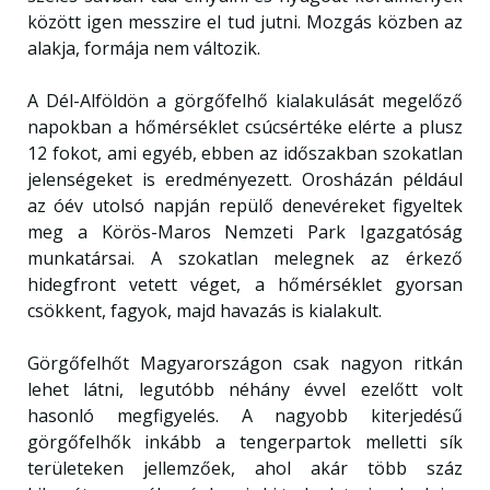
között igen messzire el tud jutni. Mozgás közben az
alakja, formája nem változik.
A Dél-Alföldön a görgőfelhő kialakulását megelőző
napokban a hőmérséklet csúcsértéke elérte a plusz
12 fokot, ami egyéb, ebben az időszakban szokatlan
jelenségeket is eredményezett. Orosházán például
az óév utolsó napján repülő denevéreket figyeltek
meg a Körös-Maros Nemzeti Park Igazgatóság
munkatársai. A szokatlan melegnek az érkező
hidegfront vetett véget, a hőmérséklet gyorsan
csökkent, fagyok, majd havazás is kialakult.
Görgőfelhőt Magyarországon csak nagyon ritkán
lehet látni, legutóbb néhány évvel ezelőtt volt
hasonló megfigyelés. A nagyobb kiterjedésű
görgőfelhők inkább a tengerpartok melletti sík
területeken jellemzőek, ahol akár több száz