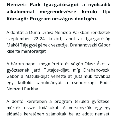
Nemzeti Park Igazgatóságot a nyolcadik
alkalommal megrendezésre kerülő Ifjú
Kócsagőr Program országos döntőjén.
A döntőt a Duna-Dráva Nemzeti Parkban rendezték
szeptember 22-24. között, ahol az Igazgatóság
Makói Tájegységének vezetője, Drahanovszki Gábor
kísérte mentoráltját.
A három napos megmérettetés végén Olasz Ákos a
győztesnek járó Tutajos-díjat, míg Drahanovszki
Gábor a Matula-díjat vehette át. Jutalmuk továbbá
egy külföldi tanulmányút a csehországi Podijí
Nemzeti Parkba.
A döntő keretében a program területi győztesei
mérték össze tudásukat. A versenyzők egy-egy
előadás keretében számoltak be az adott nemzeti