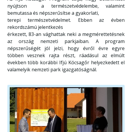
nyújtson a természetvédelembe, valamint
bemutassa és népszerűsítse a gyakorlati,
terepi természetvédelmet. Ebben az évben
rekordszámú jelentkezés
érkezett, 83-an vághattak neki a megmérettetésnek
az ország nemzeti parkjaiban. A program
népszerűségét jól jelzi, hogy évről évre egyre
többen vesznek rajta részt, ráadásul az elmúlt
években több korábbi Ifjú Kócsagőr helyezkedett el
valamelyik nemzeti park igazgatóságnál.