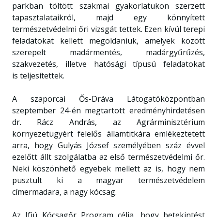
parkban töltött szakmai gyakorlatukon szerzett
tapasztalataikról, majd egy könnyített
természetvédelmi őri vizsgát tettek. Ezen kívül terepi
feladatokat kellett megoldaniuk, amelyek között
szerepelt madármentés, madárgyűrűzés,
szakvezetés, illetve hatósági típusú feladatokat
is teljesítettek.
A szaporcai Ős-Dráva Látogatóközpontban
szeptember 24-én megtartott eredményhirdetésen
dr. Rácz András, az Agrárminisztérium
környezetügyért felelős államtitkára emlékeztetett
arra, hogy Gulyás József személyében száz évvel
ezelőtt állt szolgálatba az első természetvédelmi őr.
Neki köszönhető egyebek mellett az is, hogy nem
pusztult ki a magyar természetvédelem
címermadara, a nagy kócsag.
Az Ifjú Kócsagőr Program célja, hogy betekintést