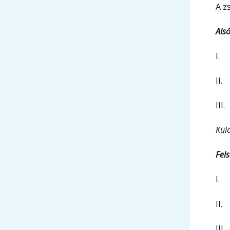
A z
Alsó
I
I
Külö
Fels
I
I