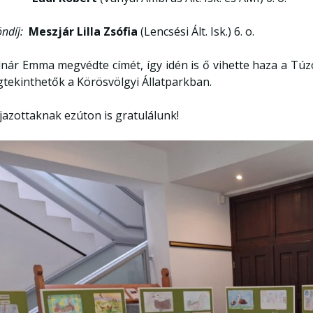
öndíj:
Meszjár Lilla Zsófia
(Lencsési Ált. Isk.) 6. o.
nár Emma megvédte címét, így idén is ő vihette haza a Tú
tekinthetők a Körösvölgyi Állatparkban.
íjazottaknak ezúton is gratulálunk!