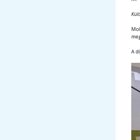
Kül
Mol
meg
A d