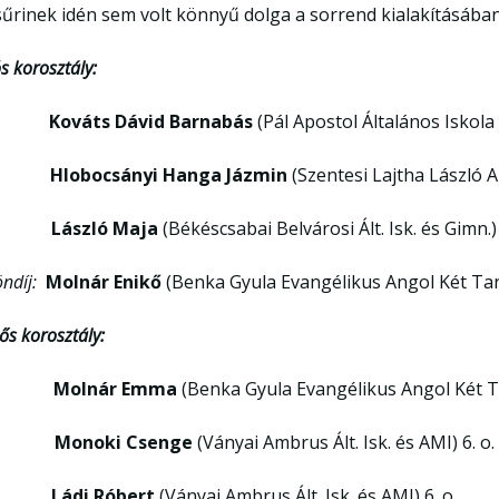
sűrinek idén sem volt könnyű dolga a sorrend kialakításában
s korosztály:
I.
Kováts Dávid Barnabás
(Pál Apostol Általános Iskola
I.
Hlobocsányi Hanga Jázmin
(Szentesi Lajtha László A
II.
László Maja
(Békéscsabai Belvárosi Ált. Isk. és Gimn.) 
ndíj:
Molnár Enikő
(Benka Gyula Evangélikus Angol Két Taní
ős korosztály:
I.
Molnár Emma
(Benka Gyula Evangélikus Angol Két Tan
I.
Monoki Csenge
(Ványai Ambrus Ált. Isk. és AMI) 6. o.
II.
Ládi Róbert
(Ványai Ambrus Ált. Isk. és AMI) 6. o.