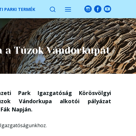
I PARKI TERMÉK
a a Túzok Vándorkupát
ti Park Igazgatóság Körösvölgyi
úzok Vándorkupa alkotói pályázat
 Fák Napján.
t Igazgatóságunkhoz.