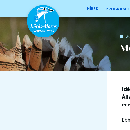
HÍREK
PROGRAMO
2
M
Id
Ál
er
Ebb