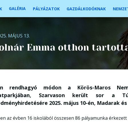
GALÉRIA
K
PÁLYÁZATOK
GAZDÁLKODÓKNAK
NEMZET
025. MÁJUS 13.
olnár Emma otthon tartott
én rendhagyó módon a Körös-Maros Nemze
latparkjában, Szarvason került sor a T
edményhirdetésére 2025. május 10-én, Madarak és
en az évben 16 iskolából összesen 86 pályamunka érkezet