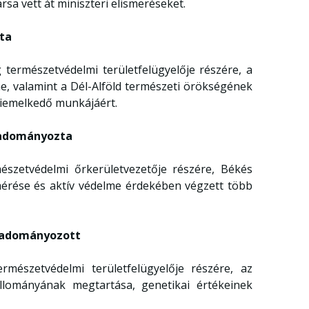
 vett át miniszteri elismeréseket.
zta
természetvédelmi területfelügyelője részére, a
e, valamint a Dél-Alföld természeti örökségének
kiemelkedő munkájáért.
t adományozta
szetvédelmi őrkerületvezetője részére, Békés
érése és aktív védelme érdekében végzett több
et adományozott
mészetvédelmi területfelügyelője részére, az
llományának megtartása, genetikai értékeinek