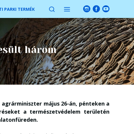
I PARKI TERMÉK
esült három
n agrárminiszter május 26-án, pénteken a
eréseket a természetvédelem területén
latonfüreden.