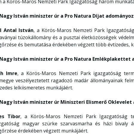
n a Körös-Maros Nemzeti Park Igazgatóság három munkatársa
 Nagy István miniszter úr a Pro Natura Díjat adományo
l Antal István
, a Körös-Maros Nemzeti Park Igazgatóság 
aványai túzokállomány és a pusztai életközösségek védelm
őrzése és bemutatása érdekében végzett több évtizedes, 
 Nagy István miniszter úr a Pro Natura Emlékplakette
th Imre
, a Körös-Maros Nemzeti Park igazgatóság termé
megye veszélyeztetett ragadozó madár állományainak felm
izedes lelkiismeretes munkájáért.
 Nagy István miniszter úr Miniszteri Elismerő Oklevel
es Tibor
, a Körös-Maros Nemzeti Park Igazgatóság ter
zgatóság magyar szürke szarvasmarha és házi bivaly á
őrzése érdekében végzett munkájáért.