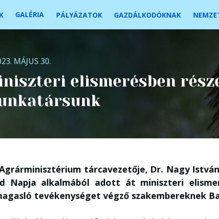
GALÉRIA
K
PÁLYÁZATOK
GAZDÁLKODÓKNAK
NEMZET
023. MÁJUS 30.
niszteri elismerésben rész
unkatársunk
 Agrárminisztérium tárcavezetője, Dr. Nagy Istvá
ld Napja alkalmából adott át miniszteri elism
magasló tevékenységet végző szakembereknek Ba