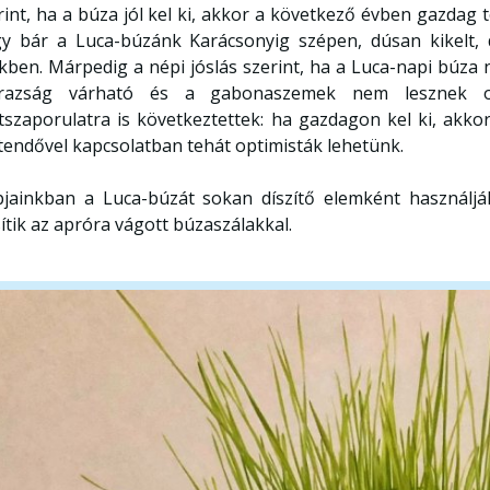
rint, ha a búza jól kel ki, akkor a következő évben gazdag
y bár a Luca-búzánk Karácsonyig szépen, dúsan kikelt, 
kben. Márpedig a népi jóslás szerint, ha a Luca-napi búza 
árazság várható és a gabonaszemek nem lesznek ol
atszaporulatra is következtettek: ha gazdagon kel ki, akko
tendővel kapcsolatban tehát optimisták lehetünk.
jainkban a Luca-búzát sokan díszítő elemként használják
sítik az apróra vágott búzaszálakkal.