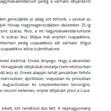
hagymakalendárium pedig a várható időjárásról
n gerezdjébe jó adag sót tettünk, s azokat az
lyik hónap hagymagerezdjében december 25-ig
szont száraz. Nos, a mi hagymakalendáriumunk
is is száraz lesz. Május már enyhén csapadékos,
emberben pedig csapadékos idő várható. Végül
csapadékos időre számíthatunk.
emmel kísértük. Ennek lényege, hogy a december
y hónapjának időjárását mutatja (nem elsősorban
dő lesz-e). Ennek alapján tehát januárban felhős
, márciusban, áprilisban, májusban és júniusban
n, augusztusban és szeptemberben borongós,
viszont kellemes, enyhe időjárást jósol a Luca-
 kikelt, sőt rendkívül dús lett. A néphagyomány