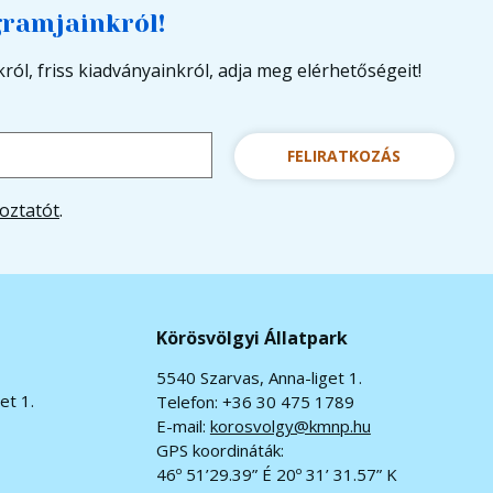
gramjainkról!
ról, friss kiadványainkról, adja meg elérhetőségeit!
FELIRATKOZÁS
oztatót
.
Körösvölgyi Állatpark
5540 Szarvas, Anna-liget 1.
et 1.
Telefon: +36 30 475 1789
E-mail:
korosvolgy@kmnp.hu
GPS koordináták:
46º 51’29.39” É 20º 31’ 31.57” K