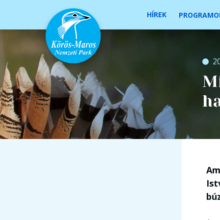
HÍREK
PROGRAMO
2
Mi
h
Am
Is
bú