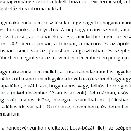
éphagyomány szerint a kikelt búza az évi termésről, a 
lgál előzetes információkkal.
agymakalendárium készítésekor egy nagy fej hagyma minde
es hónapokhoz helyeztük. A néphagyomány szerint, ame
olvad a só, az csapadékos lesz, amelyikben nem, az vi
rint 2022-ben a január, a február, a március és az ápril
iusban ismét száraz, júliusban, augusztusban és szept
óberben megint száraz, november-decemberben pedig újra 
agymakalendárium mellett a Luca-kalendáriumot is figyel
24. közötti napok mindegyike a következő esztendő egy-eg
sapadékot, inkább azt, hogy napos, vagy, felhős, borongós i
 lesz (mivel december 13-án is az volt), februárban, esős
ig szép napos időre, melegre számíthatunk. Júliusba
padékos idő várható. Októberre, novemberre és decemberre 
endárium.
 a rendezvényünkön elültetett Luca-búzát illeti, az szépen