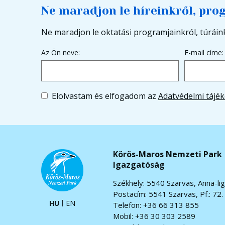
Ne maradjon le híreinkről, pro
Ne maradjon le oktatási programjainkról, túráink
Az Ön neve:
E-mail címe:
Elolvastam és elfogadom az
Adatvédelmi tájék
Körös-Maros Nemzeti Park
Igazgatóság
Székhely: 5540 Szarvas, Anna-lig
Postacím: 5541 Szarvas, Pf.: 72.
HU
EN
Telefon: +36 66 313 855
Mobil: +36 30 303 2589