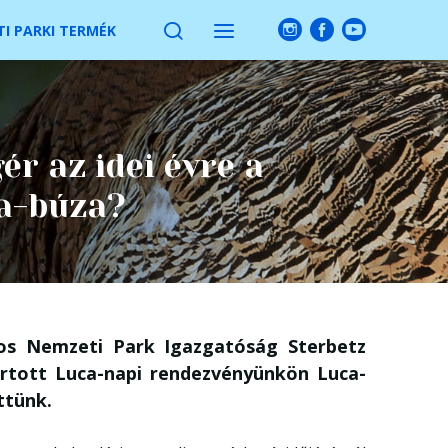
I PARKI TERMÉK
ér az idei évre a
a-búza?
os Nemzeti Park Igazgatóság Sterbetz
rtott Luca-napi rendezvényünkön Luca-
ttünk.