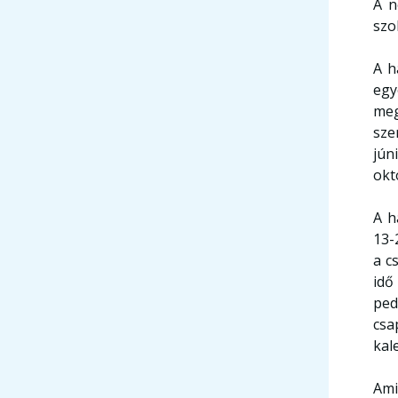
A n
szo
A h
egy
meg
sze
jún
okt
A h
13-
a c
idő
ped
csa
kal
Ami