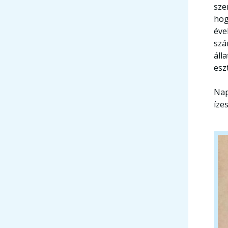
sze
hog
éve
sz
áll
esz
Nap
íze