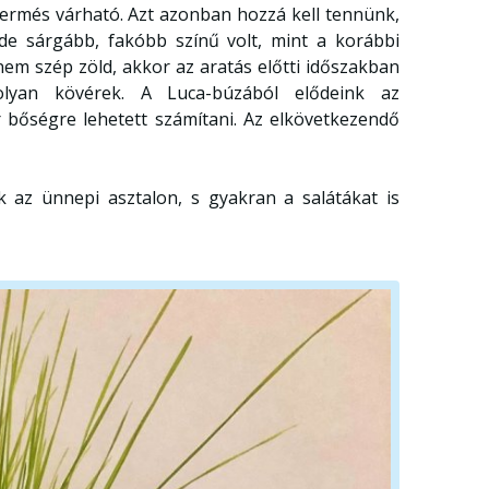
 termés várható. Azt azonban hozzá kell tennünk,
de sárgább, fakóbb színű volt, mint a korábbi
nem szép zöld, akkor az aratás előtti időszakban
yan kövérek. A Luca-búzából elődeink az
r bőségre lehetett számítani. Az elkövetkezendő
 az ünnepi asztalon, s gyakran a salátákat is