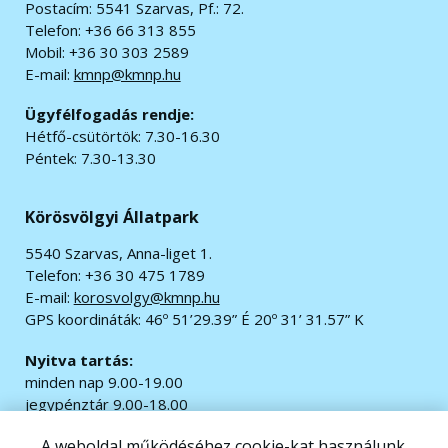
Postacím: 5541 Szarvas, Pf.: 72.
Telefon: +36 66 313 855
Mobil: +36 30 303 2589
E-mail:
kmnp@kmnp.hu
Ügyfélfogadás rendje:
Hétfő-csütörtök: 7.30-16.30
Péntek: 7.30-13.30
Körösvölgyi Állatpark
5540 Szarvas, Anna-liget 1.
Telefon: +36 30 475 1789
E-mail:
korosvolgy@kmnp.hu
GPS koordináták:
46º 51’29.39” É 20º 31’ 31.57” K
Nyitva tartás:
minden nap 9.00-19.00
jegypénztár 9.00-18.00
A weboldal működéséhez cookie-kat használunk.