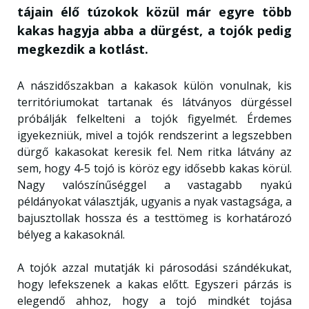
tájain élő túzokok közül már egyre több
kakas hagyja abba a dürgést, a tojók pedig
megkezdik a kotlást.
A nászidőszakban a kakasok külön vonulnak, kis
territóriumokat tartanak és látványos dürgéssel
próbálják felkelteni a tojók figyelmét. Érdemes
igyekezniük, mivel a tojók rendszerint a legszebben
dürgő kakasokat keresik fel. Nem ritka látvány az
sem, hogy 4-5 tojó is köröz egy idősebb kakas körül.
Nagy valószínűséggel a vastagabb nyakú
példányokat választják, ugyanis a nyak vastagsága, a
bajusztollak hossza és a testtömeg is korhatározó
bélyeg a kakasoknál.
A tojók azzal mutatják ki párosodási szándékukat,
hogy lefekszenek a kakas előtt. Egyszeri párzás is
elegendő ahhoz, hogy a tojó mindkét tojása