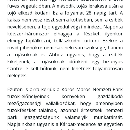
füves vegetációban. A második tojás lerakása után a
tojó elkezd kotlani. Ez a folyamat 28 napig tart. A
kakas nem vesz részt sem a kotlásban, sem a csibék
nevelésében, a tojó egyedül végzi mindezt. Naponta
kétszer-háromszor elhagyja a fészket, ilyenkor
elmegy táplálkozni, tollászkodni, üríteni. Ezekre a
rövid pihenőkre nemcsak neki van szüksége, hanem
a tojásoknak is. Ahhoz ugyanis, hogy a csibék
kikeljenek, a tojásoknak időnként egy bizonyos
szintre le kell hűlniük, nem lehetnek folyamatosan
melegek.
Ezúton is arra kérjük a Körös-Maros Nemzeti Park
túzok-élőhelyeinek környékén gazdálkodó
mezőgazdasági vállalkozókat, hogy amennyiben
túzokfészket találnak, azonnal értesítsék nemzeti
park igazgatóságunk valamelyik munkatársát.
Napjainkban ugyanis a Kárpát-medence az egyetlen