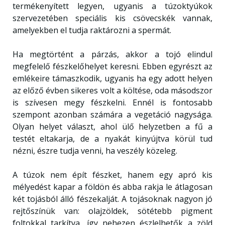
termékenyített legyen, ugyanis a túzoktyúkok
szervezetében speciális kis csövecskék vannak,
amelyekben el tudja raktározni a spermát.
Ha megtörtént a párzás, akkor a tojó elindul
megfelelő fészkelőhelyet keresni. Ebben egyrészt az
emlékeire támaszkodik, ugyanis ha egy adott helyen
az előző évben sikeres volt a költése, oda másodszor
is szívesen megy fészkelni. Ennél is fontosabb
szempont azonban számára a vegetáció nagysága.
Olyan helyet választ, ahol ülő helyzetben a fű a
testét eltakarja, de a nyakát kinyújtva körül tud
nézni, észre tudja venni, ha veszély közeleg.
A túzok nem épít fészket, hanem egy apró kis
mélyedést kapar a földön és abba rakja le átlagosan
két tojásból álló fészekalját. A tojásoknak nagyon jó
rejtőszínük van: olajzöldek, sötétebb pigment
foltokkal tarkítva, így nehezen észlelhetők a zöld