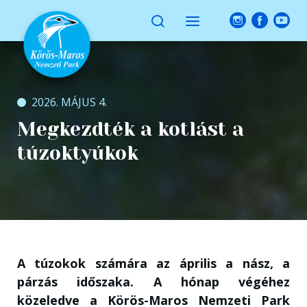
2026. MÁJUS 4.
Megkezdték a kotlást a
túzoktyúkok
A túzokok számára az április a nász, a
párzás időszaka. A hónap végéhez
közeledve a Körös-Maros Nemzeti Park