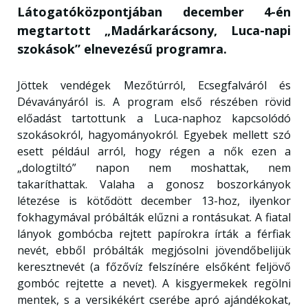
Látogatóközpontjában december 4-én
megtartott „Madárkarácsony, Luca-napi
szokások” elnevezésű programra.
Jöttek vendégek Mezőtúrról, Ecsegfalváról és
Dévaványáról is. A program első részében rövid
előadást tartottunk a Luca-naphoz kapcsolódó
szokásokról, hagyományokról. Egyebek mellett szó
esett például arról, hogy régen a nők ezen a
„dologtiltó” napon nem moshattak, nem
takaríthattak. Valaha a gonosz boszorkányok
létezése is kötődött december 13-hoz, ilyenkor
fokhagymával próbálták elűzni a rontásukat. A fiatal
lányok gombócba rejtett papírokra írták a férfiak
nevét, ebből próbálták megjósolni jövendőbelijük
keresztnevét (a főzővíz felszínére elsőként feljövő
gombóc rejtette a nevet). A kisgyermekek regölni
mentek, s a versikékért cserébe apró ajándékokat,