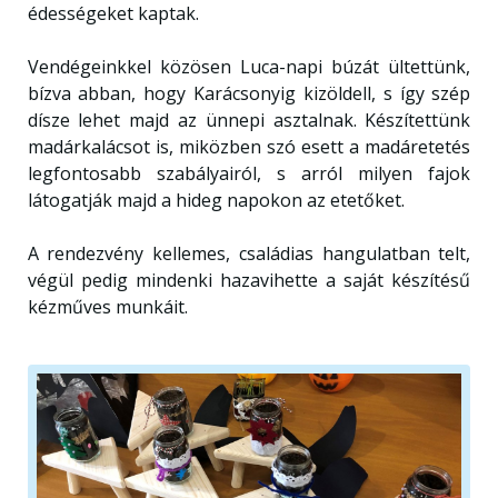
édességeket kaptak.
Vendégeinkkel közösen Luca-napi búzát ültettünk,
bízva abban, hogy Karácsonyig kizöldell, s így szép
dísze lehet majd az ünnepi asztalnak. Készítettünk
madárkalácsot is, miközben szó esett a madáretetés
legfontosabb szabályairól, s arról milyen fajok
látogatják majd a hideg napokon az etetőket.
A rendezvény kellemes, családias hangulatban telt,
végül pedig mindenki hazavihette a saját készítésű
kézműves munkáit.