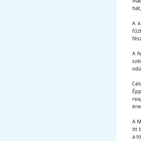
mad
hát
A k
fűz
fés
A f
szé
odú
Cél
Épp
rea
éne
A M
itt
a t