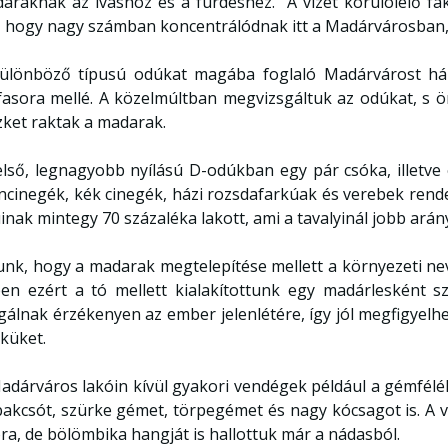
araknak az iváshoz és a fürdéshez. A vizet körülölelő fá
, hogy nagy számban koncentrálódnak itt a Madárvárosban, il
ülönböző típusú odúkat magába foglaló Madárvárost háro
fasora mellé. A közelmúltban megvizsgáltuk az odúkat, s 
zket raktak a madarak.
első, legnagyobb nyílású D-odúkban egy pár csóka, illetve
ncinegék, kék cinegék, házi rozsdafarkúak és verebek ren
inak mintegy 70 százaléka lakott, ami a tavalyinál jobb arán
unk, hogy a madarak megtelepítése mellett a környezeti nev
en ezért a tó mellett kialakítottunk egy madárlesként s
gálnak érzékenyen az ember jelenlétére, így jól megfigyelhe
küket.
adárváros lakóin kívül gyakori vendégek például a gémfélék
 bakcsót, szürke gémet, törpegémet és nagy kócsagot is. A 
óra, de bölömbika hangját is hallottuk már a nádasból.