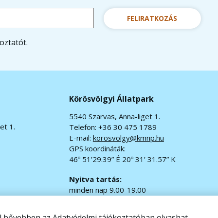
FELIRATKOZÁS
oztatót
.
Körösvölgyi Állatpark
5540 Szarvas, Anna-liget 1.
et 1.
Telefon: +36 30 475 1789
E-mail:
korosvolgy@kmnp.hu
GPS koordináták:
46º 51’29.39” É 20º 31’ 31.57” K
Nyitva tartás:
minden nap 9.00-19.00
jegypénztár 9.00-18.00
ől bővebben az
Adatvédelmi tájékoztatóban
olvashat.