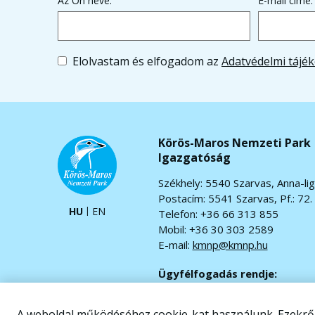
Az Ön neve:
E-mail címe:
Elolvastam és elfogadom az
Adatvédelmi tájék
Körös-Maros Nemzeti Park
Igazgatóság
Székhely: 5540 Szarvas, Anna-lig
Postacím: 5541 Szarvas, Pf.: 72.
HU
EN
Telefon: +36 66 313 855
Mobil: +36 30 303 2589
E-mail:
kmnp@kmnp.hu
Ügyfélfogadás rendje:
Hétfő-csütörtök: 7.30-16.30
Péntek: 7.30-13.30
A weboldal működéséhez cookie-kat használunk. Ezekr