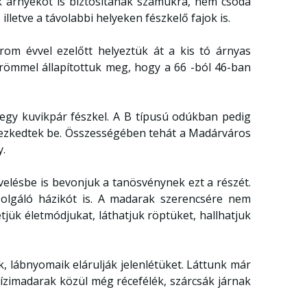
k árnyékot is biztosítanak számukra, nem csoda
letve a távolabbi helyeken fészkelő fajok is.
m évvel ezelőtt helyeztük át a kis tó árnyas
örömmel állapítottuk meg, hogy a 66 -ból 46-ban
 egy kuvikpár fészkel. A B típusú odúkban pedig
dezkedtek be. Összességében tehát a Madárváros
y.
elésbe is bevonjuk a tanösvénynek ezt a részét.
zolgáló házikót is. A madarak szerencsére nem
tjük életmódjukat, láthatjuk röptüket, hallhatjuk
, lábnyomaik elárulják jelenlétüket. Láttunk már
vízimadarak közül még récefélék, szárcsák járnak