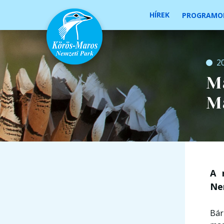
HÍREK
PROGRAMO
20
Ma
M
A 
Ne
Bár