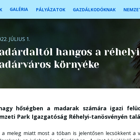
GALÉRIA
K
PÁLYÁZATOK
GAZDÁLKODÓKNAK
NEMZET
22. JÚLIUS 1.
dárdaltól hangos a réhelyi 
adárváros környéke
nagy hőségben a madarak számára igazi felüdü
mzeti Park Igazgatóság Réhelyi-tanösvényén talál
 a meleg miatt most a tóban is jelentősen lecsökkent a v