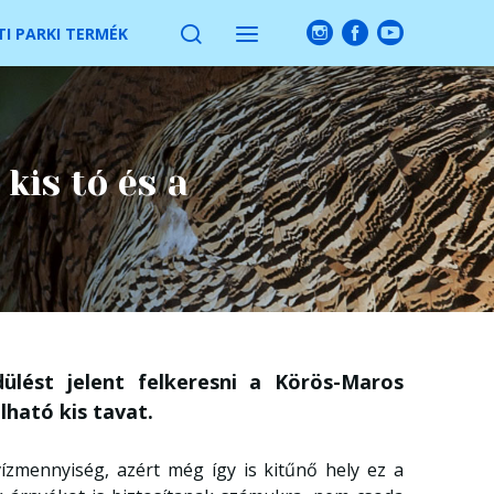
I PARKI TERMÉK
kis tó és a
lést jelent felkeresni a Körös-Maros
ható kis tavat.
ízmennyiség, azért még így is kitűnő hely ez a