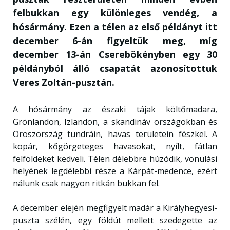
felbukkan egy különleges vendég, a
hósármány. Ezen a télen az első példányt itt
december 6-án figyeltük meg, míg
december 13-án Cserebökényben egy 30
példányból álló csapatát azonosítottuk
Veres Zoltán-pusztán.
A hósármány az északi tájak költőmadara,
Grönlandon, Izlandon, a skandináv országokban és
Oroszország tundráin, havas területein fészkel. A
kopár, kőgörgeteges havasokat, nyílt, fátlan
felföldeket kedveli. Télen délebbre húzódik, vonulási
helyének legdélebbi része a Kárpát-medence, ezért
nálunk csak nagyon ritkán bukkan fel.
A december elején megfigyelt madár a Királyhegyesi-
puszta szélén, egy földút mellett szedegette az