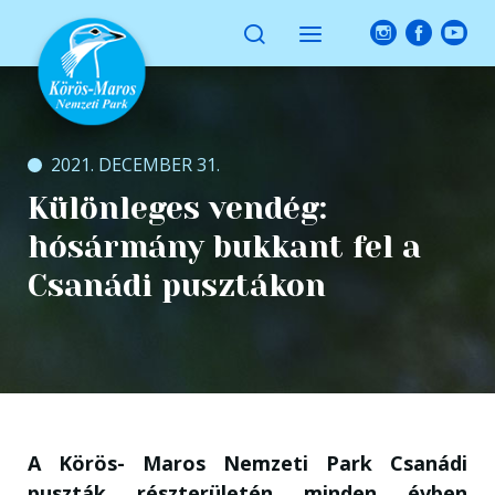
2021. DECEMBER 31.
Különleges vendég:
hósármány bukkant fel a
Csanádi pusztákon
A Körös- Maros Nemzeti Park Csanádi
puszták részterületén minden évben