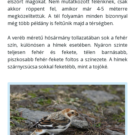
elszórt magokat. Nem mutatkozott félénknek, csak
akkor röppent fel, amikor már 4-5 méterre
megközelítettük. A tél folyamán minden bizonnyal
még több példány is feltűnik majd a térségben.
A veréb méretű hósármány tollazatában sok a fehér
szín, különösen a hímek esetében. Nyáron szinte
teljesen fehér és fekete, télen barnásabb,
piszkosabb fehér-fekete foltos a színezete. A hímek
szárnycsúcsa sokkal feketébb, mint a tojóké.