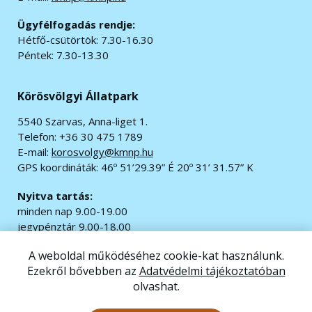
Ügyfélfogadás rendje:
Hétfő-csütörtök: 7.30-16.30
Péntek: 7.30-13.30
Körösvölgyi Állatpark
5540 Szarvas, Anna-liget 1.
Telefon: +36 30 475 1789
E-mail:
korosvolgy@kmnp.hu
GPS koordináták:
46º 51’29.39” É 20º 31’ 31.57” K
Nyitva tartás:
minden nap 9.00-19.00
jegypénztár 9.00-18.00
A weboldal működéséhez cookie-kat használunk.
© 2020 Minden jog fenntartva.
Ezekről bővebben az
Adatvédelmi tájékoztatóban
Impresszum
|
Adatvédelem
olvashat.
Akadálymentesítési nyilatkozat