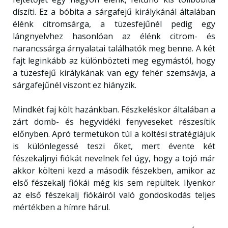
díszíti. Ez a bóbita a sárgafejű királykánál általában
élénk citromsárga, a tüzesfejűnél pedig egy
lángnyelvhez hasonlóan az élénk citrom- és
narancssárga árnyalatai találhatók meg benne. A két
fajt leginkább az különbözteti meg egymástól, hogy
a tüzesfejű királykának van egy fehér szemsávja, a
sárgafejűnél viszont ez hiányzik.
Mindkét faj költ hazánkban. Fészkeléskor általában a
zárt domb- és hegyvidéki fenyveseket részesítik
előnyben. Apró termetükön túl a költési stratégiájuk
is különlegessé teszi őket, mert évente két
fészekaljnyi fiókát nevelnek fel úgy, hogy a tojó már
akkor költeni kezd a második fészekben, amikor az
első fészekalj fiókái még kis sem repültek. Ilyenkor
az első fészekalj fiókáiról való gondoskodás teljes
mértékben a hímre hárul.