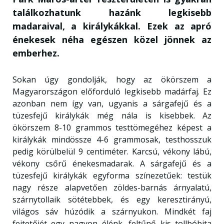
találkozhatunk hazánk legkisebb
madaraival, a királykákkal. Ezek az apró
énekesek néha egészen közel jönnek az
emberhez.
Sokan úgy gondolják, hogy az ökörszem a
Magyarországon előforduló legkisebb madárfaj. Ez
azonban nem így van, ugyanis a sárgafejű és a
tüzesfejű királykák még nála is kisebbek. Az
ökörszem 8-10 grammos testtömegéhez képest a
királykák mindössze 4-6 grammosak, testhosszuk
pedig körülbelül 9 centiméter. Karcsú, vékony lábú,
vékony csőrű énekesmadarak. A sárgafejű és a
tüzesfejű királykák egyforma színezetűek: testük
nagy része alapvetően zöldes-barnás árnyalatú,
szárnytollaik sötétebbek, és egy keresztirányú,
világos sáv húzódik a szárnyukon. Mindkét faj
fejtetőjét egy nagyon élénk, feltűnő kis tollbóbita