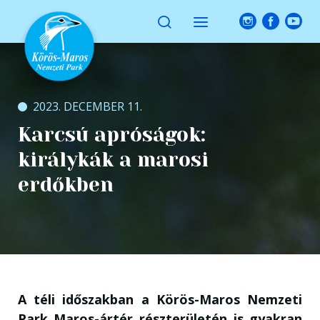
2023. DECEMBER 11.
Karcsú apróságok:
királykák a marosi
erdőkben
A téli időszakban a Körös-Maros Nemzeti
Park Maros-ártér részterületén is gyakran