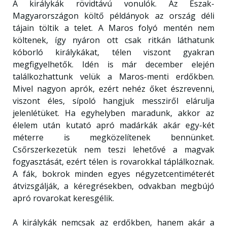
A királykák rövidtávú vonulók. Az Észak-
Magyarországon költő példányok az ország déli
tájain töltik a telet. A Maros folyó mentén nem
költenek, így nyáron ott csak ritkán láthatunk
kóborló királykákat, télen viszont gyakran
megfigyelhetők. Idén is már december elején
találkozhattunk velük a Maros-menti erdőkben.
Mivel nagyon aprók, ezért nehéz őket észrevenni,
viszont éles, sípoló hangjuk messziről elárulja
jelenlétüket. Ha egyhelyben maradunk, akkor az
élelem után kutató apró madárkák akár egy-két
méterre is megközelítenek bennünket.
Csőrszerkezetük nem teszi lehetővé a magvak
fogyasztását, ezért télen is rovarokkal táplálkoznak.
A fák, bokrok minden egyes négyzetcentiméterét
átvizsgálják, a kéregrésekben, odvakban megbújó
apró rovarokat keresgélik.
A királykák nemcsak az erdőkben, hanem akár a