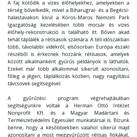
A faj kötődik a vizes élőhelyekhez, amelyekben a
térség bővelkedik, mivel a Biharugrai- és a Begécsi-
halastavakon kívül a Körös-Maros Nemzeti Park
Igazgatóság kezelésében több mocsár és vizes
élőhely-rekonstrukció is található itt. Bőven akad
tehát táplálék a rétisasok számára. A téli időszakban
több, távolabbi vidékről, elsősorban Európa északi
részéből is érkeznek hozzánk rétisasok, amelyek
között alkalmanként gyűrűs példányok is láthatók.
Ezeket már több alkalommal sikerült azonosítani,
főleg a jégen, táplálkozás közben, nagy nagyítású
távcsövek segítségével.
A gyűrűzési program végrehajtásában
segítségünkre voltak a Herman Ottó Intézet
Nonprofit Kft. és a Magyar Madártani és
Természetvédelmi Egyesület munkatársai is. Bízunk
benne, hogy a későbbiekben valahol sikerül majd
azonosítani a most meggyűrűzött rétisas fiókákat,