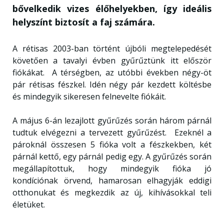
bővelkedik vizes élőhelyekben, így ideális
helyszínt biztosít a faj számára.
A rétisas 2003-ban történt újbóli megtelepedését
követően a tavalyi évben gyűrűztünk itt először
fiókákat. A térségben, az utóbbi években négy-öt
pár rétisas fészkel. Idén négy pár kezdett költésbe
és mindegyik sikeresen felnevelte fiókáit.
A május 6-án lezajlott gyűrűzés során három párnál
tudtuk elvégezni a tervezett gyűrűzést. Ezeknél a
pároknál összesen 5 fióka volt a fészkekben, két
párnál kettő, egy párnál pedig egy. A gyűrűzés során
megállapítottuk, hogy mindegyik fióka jó
kondíciónak örvend, hamarosan elhagyják eddigi
otthonukat és megkezdik az új, kihívásokkal teli
életüket.