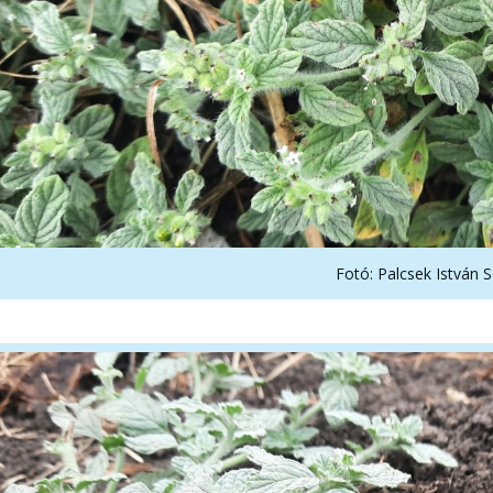
Fotó: Palcsek István S