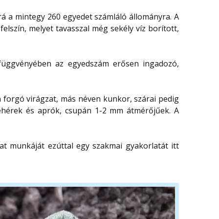
rá a mintegy 260 egyedet számláló állományra. A
felszín, melyet tavasszal még sekély víz borított,
s függvényében az egyedszám erősen ingadozó,
a forgó virágzat, más néven kunkor, szárai pedig
 fehérek és aprók, csupán 1-2 mm átmérőjűek. A
at munkáját ezúttal egy szakmai gyakorlatát itt