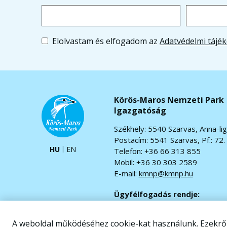
Elolvastam és elfogadom az
Adatvédelmi tájék
Körös-Maros Nemzeti Park
Igazgatóság
Székhely: 5540 Szarvas, Anna-lig
Postacím: 5541 Szarvas, Pf.: 72.
HU
EN
Telefon: +36 66 313 855
Mobil: +36 30 303 2589
E-mail:
kmnp@kmnp.hu
Ügyfélfogadás rendje:
Hétfő-csütörtök: 7.30-16.30
Péntek: 7.30-13.30
A weboldal működéséhez cookie-kat használunk. Ezekr