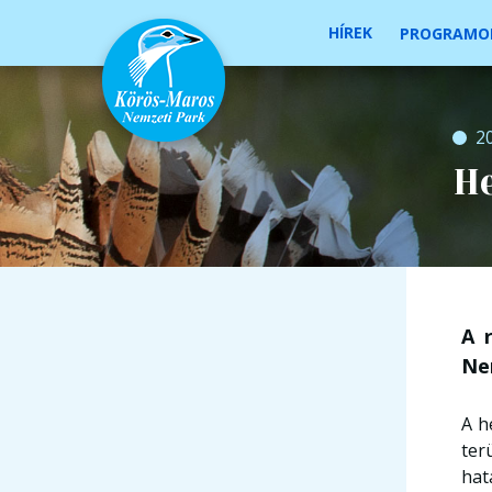
HÍREK
PROGRAMO
2
H
A 
Ne
A h
ter
hat