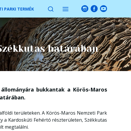
I PARKI TERMÉK
Székkutas határában
t állományára bukkantak a Körös-Maros
atárában.
alföldi területeken. A Körös-Maros Nemzeti Park
hogy a Kardoskúti Fehértó részterületen, Székkutas
t megtalálni.