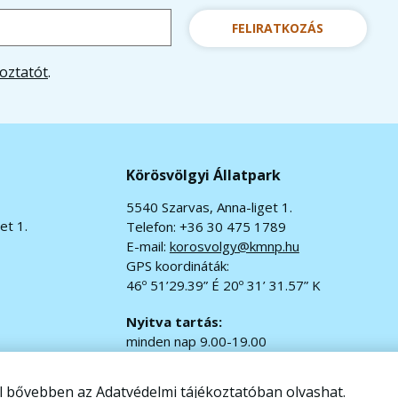
FELIRATKOZÁS
oztatót
.
Körösvölgyi Állatpark
5540 Szarvas, Anna-liget 1.
et 1.
Telefon: +36 30 475 1789
E-mail:
korosvolgy@kmnp.hu
GPS koordináták:
46º 51’29.39” É 20º 31’ 31.57” K
Nyitva tartás:
minden nap 9.00-19.00
jegypénztár 9.00-18.00
ől bővebben az
Adatvédelmi tájékoztatóban
olvashat.