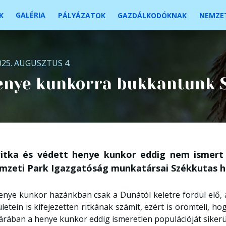
GALÉRIA
K
PÁLYÁZATOK
GAZDÁLKODÓKNAK
NEMZET
025. AUGUSZTUS 4.
enye kunkorra bukkantunk 
ritka és védett henye kunkor eddig nem ismer
mzeti Park Igazgatóság munkatársai Székkutas h
enye kunkor hazánkban csak a Dunától keletre fordul elő, 
ületein is kifejezetten ritkának számít, ezért is örömteli, 
árában a henye kunkor eddig ismeretlen populációját sikerül