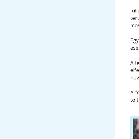
Júl
ter
mos
Egy
ese
A h
elf
növ
A f
töl