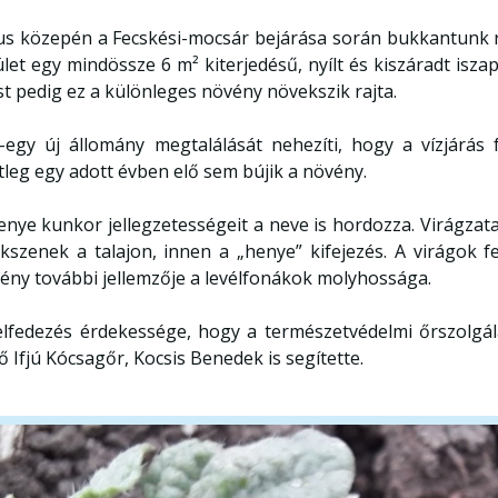
ius közepén a Fecskési-mocsár bejárása során bukkantunk 
ület egy mindössze 6 m² kiterjedésű, nyílt és kiszáradt iszap
t pedig ez a különleges növény növekszik rajta.
-egy új állomány megtalálását nehezíti, hogy a vízjárá
tleg egy adott évben elő sem bújik a növény.
enye kunkor jellegzetességeit a neve is hordozza. Virágzat
ekszenek a talajon, innen a „henye” kifejezés. A virágok
ény további jellemzője a levélfonákok molyhossága.
elfedezés érdekessége, hogy a természetvédelmi őrszolgál
tő Ifjú Kócsagőr, Kocsis Benedek is segítette.