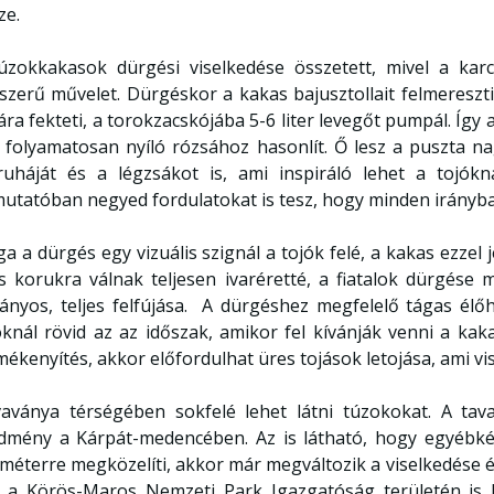
ze.
úzokkakasok dürgési viselkedése összetett, mivel a karc
szerű művelet. Dürgéskor a kakas bajusztollait felmereszti, 
ára fekteti, a torokzacskójába 5-6 liter levegőt pumpál. Íg
 folyamatosan nyíló rózsához hasonlít. Ő lesz a puszta n
lruháját és a légzsákot is, ami inspiráló lehet a tojó
utatóban negyed fordulatokat is tesz, hogy minden irányba j
a a dürgés egy vizuális szignál a tojók felé, a kakas ezzel 
s korukra válnak teljesen ivaréretté, a fiatalok dürgése
ványos, teljes felfújása. A dürgéshez megfelelő tágas él
óknál rövid az az időszak, amikor fel kívánják venni a ka
mékenyítés, akkor előfordulhat üres tojások letojása, ami vis
aványa térségében sokfelé lehet látni túzokokat. A tava
dmény a Kárpát-medencében. Az is látható, hogy egyébké
ométerre megközelíti, akkor már megváltozik a viselkedése 
 a Körös-Maros Nemzeti Park Igazgatóság területén is 