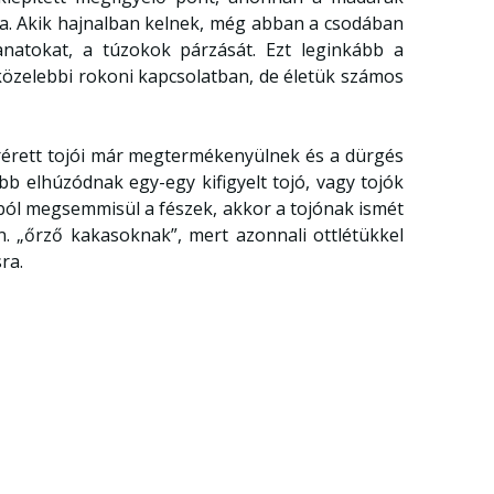
aiba. Akik hajnalban kelnek, még abban a csodában
lanatokat, a túzokok párzását. Ezt leginkább a
közelebbi rokoni kapcsolatban, de életük számos
arérett tojói már megtermékenyülnek és a dürgés
bb elhúzódnak egy-egy kifigyelt tojó, vagy tojók
ból megsemmisül a fészek, akkor a tojónak ismét
ún. „őrző kakasoknak”, mert azonnali ottlétükkel
ra.