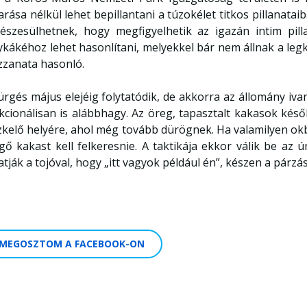
arása nélkül lehet bepillantani a túzokélet titkos pillanat
részesülhetnek, hogy megfigyelhetik az igazán intim pil
ykákéhoz lehet hasonlítani, melyekkel bár nem állnak a leg
zanata hasonló.
ürgés május elejéig folytatódik, de akkorra az állomány iv
kcionálisan is alábbhagy. Az öreg, tapasztalt kakasok késő
zkelő helyére, ahol még tovább dürögnek. Ha valamilyen ok
gő kakast kell felkeresnie. A taktikája ekkor válik be az 
atják a tojóval, hogy „itt vagyok például én”, készen a párzás
MEGOSZTOM A FACEBOOK-ON