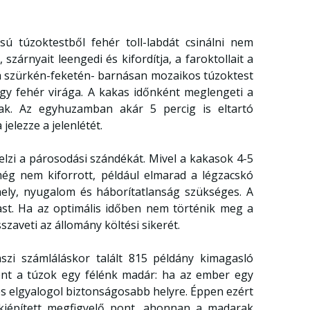
sú túzoktestből fehér toll-labdát csinálni nem
szárnyait leengedi és kifordítja, a faroktollait a
y a szürkén-feketén- barnásan mozaikos túzoktest
agy fehér virága. A kakas időnként meglengeti a
knak. Az egyhuzamban akár 5 percig is eltartó
elezze a jelenlétét.
jelzi a párosodási szándékát. Mivel a kakasok 4-5
 még nem kiforrott, például elmarad a légzacskó
őhely, nyugalom és háborítatlanság szükséges. A
kast. Ha az optimális időben nem történik meg a
szaveti az állomány költési sikerét.
szi számláláskor talált 815 példány kimagasló
nt a túzok egy félénk madár: ha az ember egy
és elgyalogol biztonságosabb helyre. Éppen ezért
kiépített megfigyelő pont, ahonnan a madarak