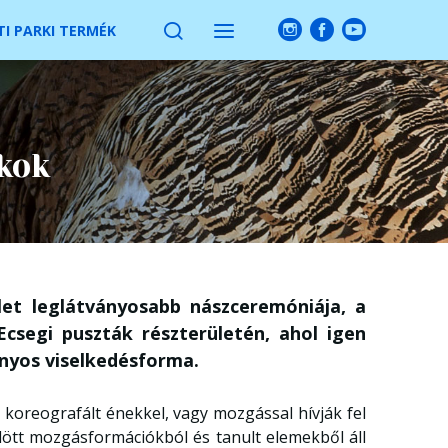
I PARKI TERMÉK
kok
let leglátványosabb nászceremóniája, a
segi puszták részterületén, ahol igen
ányos viselkedésforma.
koreografált énekkel, vagy mozgással hívják fel
lött mozgásformációkból és tanult elemekből áll