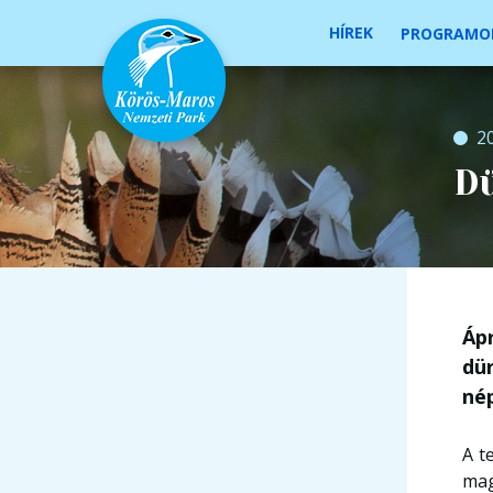
HÍREK
PROGRAMO
20
Dü
Áp
dü
nép
A t
mag