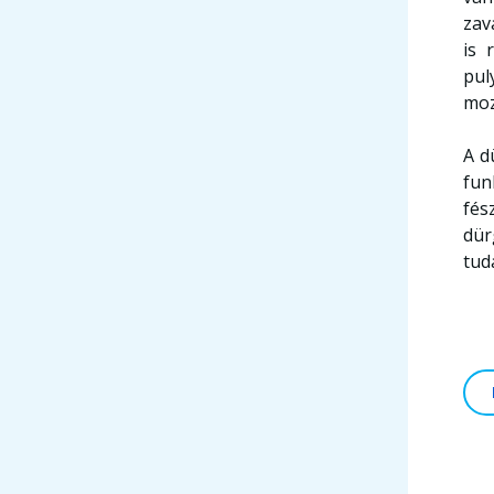
zav
is 
pul
moz
A d
fun
fés
dür
tud