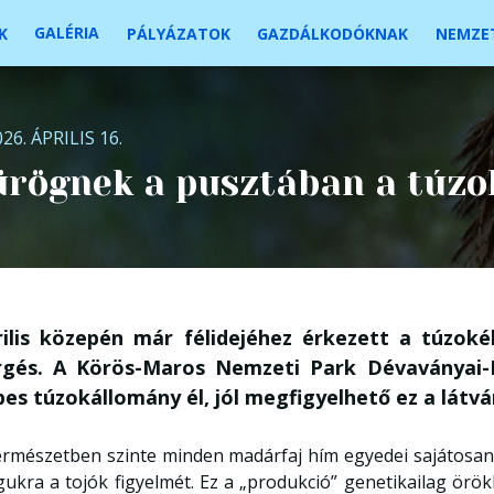
GALÉRIA
K
PÁLYÁZATOK
GAZDÁLKODÓKNAK
NEMZET
26. ÁPRILIS 16.
rögnek a pusztában a túzo
rilis közepén már félidejéhez érkezett a túzoké
rgés. A Körös-Maros Nemzeti Park Dévaványai-Ec
es túzokállomány él, jól megfigyelhető ez a látv
ermészetben szinte minden madárfaj hím egyedei sajátosan 
ukra a tojók figyelmét. Ez a „produkció” genetikailag örök