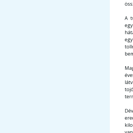
öss
A t
egy
hát
egy
tol
bem
Mag
éve
lát
toj
ter
Dév
ere
kil
van