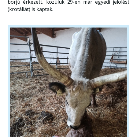
borjú érkezett, közülük 29-en már egyedi jelölést
(krotáliát) is kaptak.