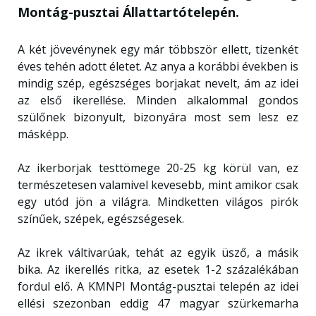
Montág-pusztai Állattartótelepén.
A két jövevénynek egy már többször ellett, tizenkét
éves tehén adott életet. Az anya a korábbi években is
mindig szép, egészséges borjakat nevelt, ám az idei
az első ikerellése. Minden alkalommal gondos
szülőnek bizonyult, bizonyára most sem lesz ez
másképp.
Az ikerborjak testtömege 20-25 kg körül van, ez
természetesen valamivel kevesebb, mint amikor csak
egy utód jön a világra. Mindketten világos pirók
színűek, szépek, egészségesek.
Az ikrek váltivarúak, tehát az egyik üsző, a másik
bika. Az ikerellés ritka, az esetek 1-2 százalékában
fordul elő. A KMNPI Montág-pusztai telepén az idei
ellési szezonban eddig 47 magyar szürkemarha