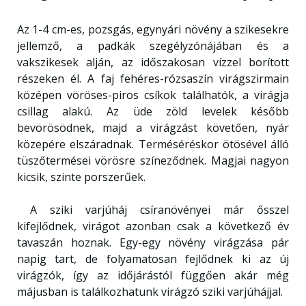
Az 1-4 cm-es, pozsgás, egynyári növény a szikesekre
jellemző, a padkák szegélyzónájában és a
vakszikesek alján, az időszakosan vízzel borított
részeken él. A faj fehéres-rózsaszín virágszirmain
középen vöröses-piros csíkok találhatók, a virágja
csillag alakú. Az üde zöld levelek később
bevörösödnek, majd a virágzást követően, nyár
közepére elszáradnak. Terméséréskor ötösével álló
tüszőtermései vörösre színeződnek. Magjai nagyon
kicsik, szinte porszerűek.
A sziki varjúháj csíranövényei már ősszel
kifejlődnek, virágot azonban csak a következő év
tavaszán hoznak. Egy-egy növény virágzása pár
napig tart, de folyamatosan fejlődnek ki az új
virágzók, így az időjárástól függően akár még
májusban is találkozhatunk virágzó sziki varjúhájjal.