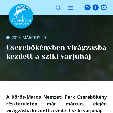
2023. MÁRCIUS 20.
Cserebökényben virágzásba
kezdett a sziki varjúháj
A Körös-Maros Nemzeti Park Cserebökény
részterületén már március elején
virágzásba kezdett a védett sziki varjúháj.