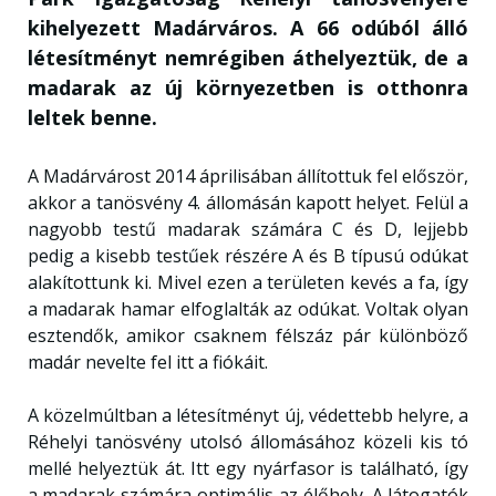
kihelyezett Madárváros. A 66 odúból álló
létesítményt nemrégiben áthelyeztük, de a
madarak az új környezetben is otthonra
leltek benne.
A Madárvárost 2014 áprilisában állítottuk fel először,
akkor a tanösvény 4. állomásán kapott helyet. Felül a
nagyobb testű madarak számára C és D, lejjebb
pedig a kisebb testűek részére A és B típusú odúkat
alakítottunk ki. Mivel ezen a területen kevés a fa, így
a madarak hamar elfoglalták az odúkat. Voltak olyan
esztendők, amikor csaknem félszáz pár különböző
madár nevelte fel itt a fiókáit.
A közelmúltban a létesítményt új, védettebb helyre, a
Réhelyi tanösvény utolsó állomásához közeli kis tó
mellé helyeztük át. Itt egy nyárfasor is található, így
a madarak számára optimális az élőhely. A látogatók