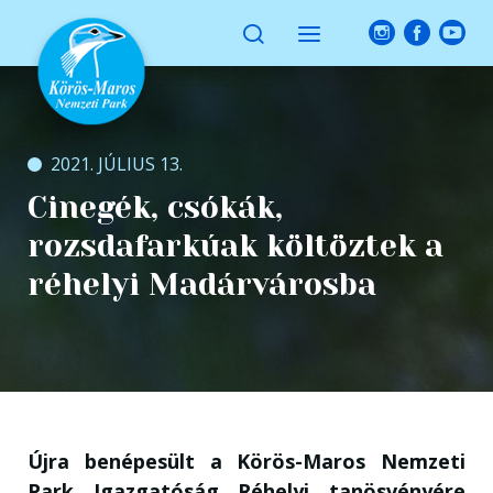
2021. JÚLIUS 13.
Cinegék, csókák,
rozsdafarkúak költöztek a
réhelyi Madárvárosba
Újra benépesült a Körös-Maros Nemzeti
Park Igazgatóság Réhelyi tanösvényére