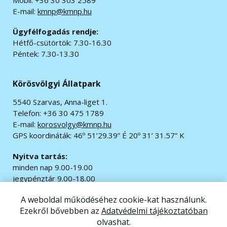
E-mail:
kmnp@kmnp.hu
Ügyfélfogadás rendje:
Hétfő-csütörtök: 7.30-16.30
Péntek: 7.30-13.30
Körösvölgyi Állatpark
5540 Szarvas, Anna-liget 1.
Telefon: +36 30 475 1789
E-mail:
korosvolgy@kmnp.hu
GPS koordináták:
46º 51’29.39” É 20º 31’ 31.57” K
Nyitva tartás:
minden nap 9.00-19.00
jegypénztár 9.00-18.00
A weboldal működéséhez cookie-kat használunk.
© 2020 Minden jog fenntartva.
Ezekről bővebben az
Adatvédelmi tájékoztatóban
Impresszum
|
Adatvédelem
olvashat.