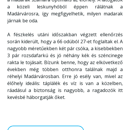
a közeli leskunyhóból éppen rálátnak a
Madárvárosra, így megfigyelhetik, milyen madarak
járnak be oda.
A fészkelés utáni időszakban végzett ellenőrzés
során kiderült, hogy a 66 odúból 27-et foglaltak el. A
nagyobb méretűekben két pár csóka, a kisebbekben
3 pár rozsdafarkú és jó néhány kék és széncinege
rakta le tojásait. Bízunk benne, hogy az elkövetkező
években még többen otthonra találnak majd a
réhelyi Madárvárosban. Erre jó esély van, mivel az
élőhely ideális: táplálék és víz is van a közelben,
ráadásul a biztonság is nagyobb, a ragadozók itt
kevésbé háborgatják őket.