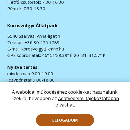
Hétfő-csütörtök: 7.30-16.30
Péntek: 7.30-13.30
Körösvölgyi Állatpark
5540 Szarvas, Anna-liget 1.
Telefon: +36 30 475 1789
E-mail:
korosvolgy@kmnp.hu
GPS koordináták:
46º 51’29.39” É 20º 31’ 31.57” K
Nyitva tartás:
minden nap 9.00-19.00
jegypénztár 9.00-18.00
A weboldal működéséhez cookie-kat használunk.
© 2020 Minden jog fenntartva.
Ezekről bővebben az
Adatvédelmi tájékoztatóban
Impresszum
|
Adatvédelem
olvashat.
Akadálymentesítési nyilatkozat
Oldaltérkép
ELFOGADOM