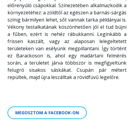
előrenyúló csápokkal. Színezetében alkalmazkodik a
környezetéhez: a zöldtől az egészen a barnás-sárgás
színig bármilyen lehet, sőt vannak tarka példányai is.
Vékony testalkatának köszönhetően jól el tud bújni
a fűben, ezért is nehéz rábukkanni. Leginkább a
frissen kaszált, vagy az alaposan lelegeltetett
területeken van esélyünk megpillantani. Így történt
ez Barackoson is, ahol egy madártani felmérés
során, a területet járva többször is megfigyeltünk
felugró sisakos sáskákat. Csupán pár métert
repültek, majd újra leszálltak a rövidfüvű legelőre.
MEGOSZTOM A FACEBOOK-ON