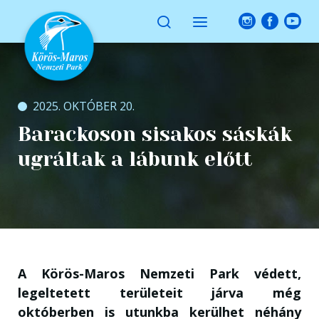
2025. OKTÓBER 20.
Barackoson sisakos sáskák
ugráltak a lábunk előtt
A Körös-Maros Nemzeti Park védett,
legeltetett területeit járva még
októberben is utunkba kerülhet néhány