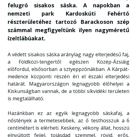
felugró sisakos sáska. A napokban a
nemzeti park Kardoskúti Fehértó
részterületéhez tartozó Barackoson szép
számmal megfigyeltünk ilyen nagyméretű
ízeltlábúakat.
A védett sisakos sáska aránylag nagy elterjedésű faj,
a Földközi-tengertől egészen Közép-Ázsiáig
előfordul, elsősorban a sztyeppzónákban. A Kárpát-
medence központi részén éri el északi elterjedési
határát. Magyarországon legnagyobb élőhelyei a
Kiskunságban vannak, de a többi síkvidéki területen
is megtalálható.
Hazánkban ez az egyik legnagyobb sáskafaj, a
nőstények a termetesebbek, az ő testhosszuk a 6
centimétert is elérheti. Keskeny, vékony állat, hosszú
elnyújtott fejjel, tojásdad szemmel, rövid, erős,