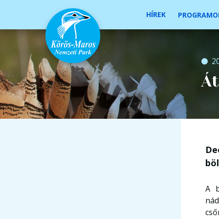
HÍREK
PROGRAMO
2
Át
De
bö
A b
nád
cső