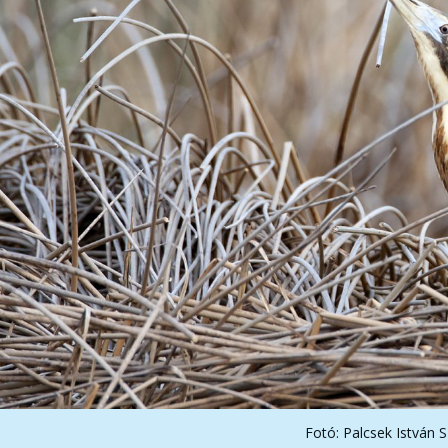
Fotó: Palcsek István S