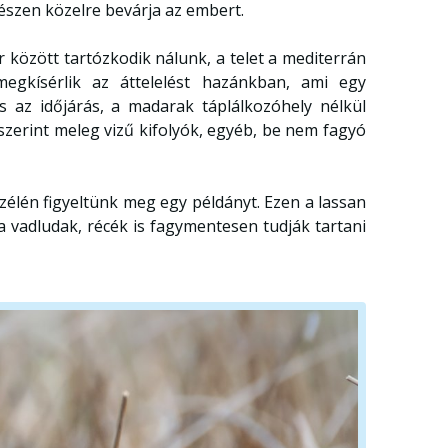
észen közelre bevárja az embert.
között tartózkodik nálunk, a telet a mediterrán
megkísérlik az áttelelést hazánkban, ami egy
s az időjárás, a madarak táplálkozóhely nélkül
zerint meleg vizű kifolyók, egyéb, be nem fagyó
lén figyeltünk meg egy példányt. Ezen a lassan
t a vadludak, récék is fagymentesen tudják tartani