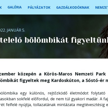
GALÉRIA
K
PÁLYÁZATOK
GAZDÁLKODÓKNAK
NEMZET
022. JANUÁR 5.
telelő bölömbikát figyeltü
cember közepén a Körös-Maros Nemzeti Park I
lömbikát figyeltek meg Kardoskúton, a Sóstó-ér 
ölömbika egy különös, rejtőzködő életmódot folytató
asokban sokfelé előfordul, de nem túl gyakori madár. A faj
rét felfelé nyújtja, tollazatának mintázata megtévesztésig 