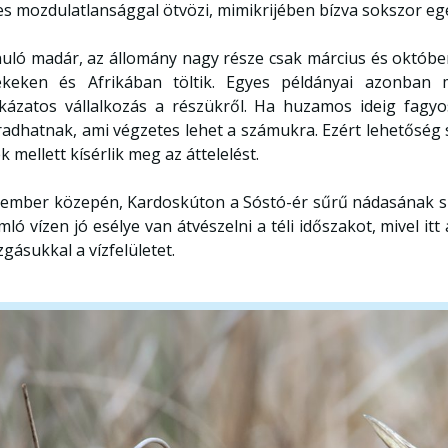
jes mozdulatlansággal ötvözi, mimikrijében bízva sokszor eg
uló madár, az állomány nagy része csak március és október 
ékeken és Afrikában töltik. Egyes példányai azonban 
kázatos vállalkozás a részükről. Ha huzamos ideig fagyo
adhatnak, ami végzetes lehet a számukra. Ezért lehetőség s
k mellett kísérlik meg az áttelelést.
ember közepén, Kardoskúton a Sóstó-ér sűrű nádasának szé
mló vízen jó esélye van átvészelni a téli időszakot, mivel it
gásukkal a vízfelületet.