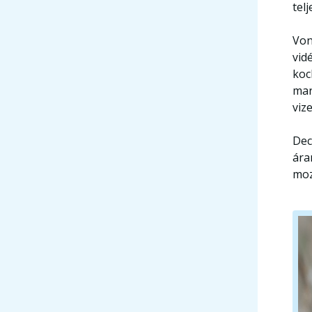
tel
Von
vid
koc
mar
vize
Dec
ára
moz