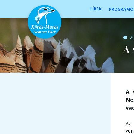
HÍREK
PROGRAMO
2
A
A 
Ne
va
Az 
ven