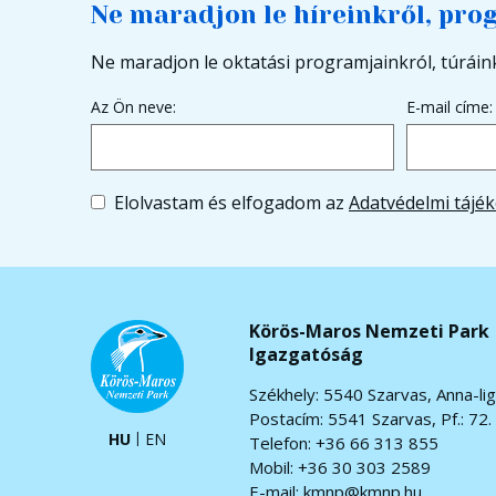
Ne maradjon le híreinkről, pro
Ne maradjon le oktatási programjainkról, túráink
Az Ön neve:
E-mail címe:
Elolvastam és elfogadom az
Adatvédelmi tájék
Körös-Maros Nemzeti Park
Igazgatóság
Székhely: 5540 Szarvas, Anna-lig
Postacím: 5541 Szarvas, Pf.: 72.
HU
EN
Telefon: +36 66 313 855
Mobil: +36 30 303 2589
E-mail:
kmnp@kmnp.hu