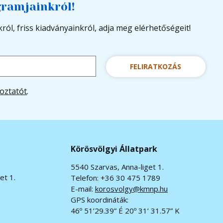
gramjainkról!
ról, friss kiadványainkról, adja meg elérhetőségeit!
FELIRATKOZÁS
oztatót
.
Körösvölgyi Állatpark
5540 Szarvas, Anna-liget 1.
et 1.
Telefon: +36 30 475 1789
E-mail:
korosvolgy@kmnp.hu
GPS koordináták:
46º 51’29.39” É 20º 31’ 31.57” K