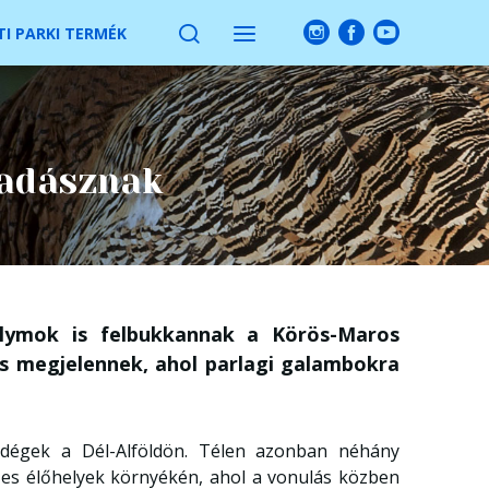
I PARKI TERMÉK
vadásznak
lymok is felbukkannak a Körös-Maros
is megjelennek, ahol parlagi galambokra
ndégek a Dél-Alföldön. Télen azonban néhány
zes élőhelyek környékén, ahol a vonulás közben