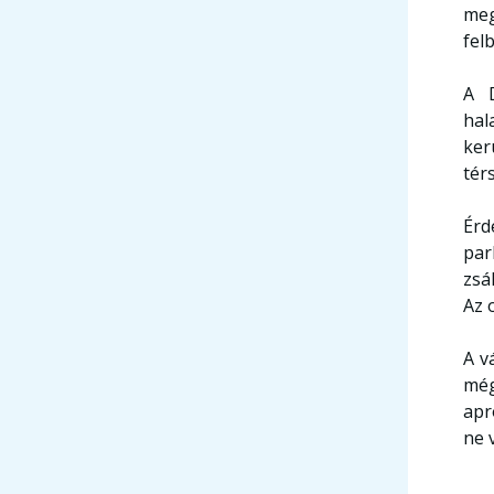
meg
fel
A D
hal
ker
tér
Érd
par
zsá
Az 
A v
még
apr
ne 