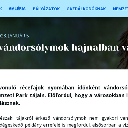
GALÉRIA
K
PÁLYÁZATOK
GAZDÁLKODÓKNAK
NEMZET
023. JANUÁR 5.
 vándorsólymok hajnalban 
vonuló récefajok nyomában időnként vándorsó
mzeti Park tájain. Előfordul, hogy a városokban 
dásznak.
északi tájakról érkező vándorsólymok nem gyakori ve
dégeskedő példány errefelé is megfordul, elsősorban a vi