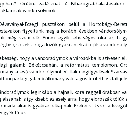
pihenő récékre vadásznak. A Biharugrai-halastavakon 
bukkannak vándorsólymok.
évaványai-Ecsegi pusztákon belül a Hortobágy-Berett
astavakon figyeltünk meg a korábbi években vándorsólym
ült még szem elé. Ennek egyik lehetséges oka az, hogy 
ségben, s ezek a ragadozók gyakran elrabolják a vándorsól
ekesség, hogy a vándorsólymok a városokba is szívesen ellá
lagi galamb. Békéscsabán, a református templomon, Oro
kmányra leső vándorsólymot. Voltak megfigyelések Szarva
ottani parlagi galamb állomány valóságos terített asztalt je
ándorsólymok leginkább a hajnali, kora reggeli órákban vad
 alszanak, s így kisebb az esély arra, hogy elorozzák tőlük
ó madarakat is gyakran elkapnak. Ezeket sokszor a levegő
vegyék tőlük.