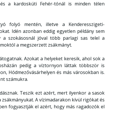
és a kardoskúti Fehér-tónál is minden télen
yó folyó mentén, illetve a Kenderesszigeti-
okat. Idén azonban eddig egyetlen példány sem
a szokásosnál jóval több parlagi sas telel a
ymoktól a megszerzett zsákmányt.
togatnak. Azokat a helyeket keresik, ahol sok a
sházán pedig a víztornyon láttak többször is
son, Hódmezővásárhelyen és más városokban is.
lent számukra.
ásznak. Teszik ezt azért, mert ilyenkor a sasok
 a zsákmányukat. A vízimadarakon kívül rigókat és
ben fogyasztják el azért, hogy más ragadozók el