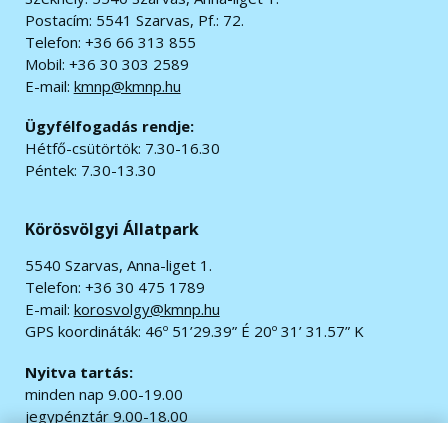
Postacím: 5541 Szarvas, Pf.: 72.
Telefon: +36 66 313 855
Mobil: +36 30 303 2589
E-mail:
kmnp@kmnp.hu
Ügyfélfogadás rendje:
Hétfő-csütörtök: 7.30-16.30
Péntek: 7.30-13.30
Körösvölgyi Állatpark
5540 Szarvas, Anna-liget 1.
Telefon: +36 30 475 1789
E-mail:
korosvolgy@kmnp.hu
GPS koordináták:
46º 51’29.39” É 20º 31’ 31.57” K
Nyitva tartás:
minden nap 9.00-19.00
jegypénztár 9.00-18.00