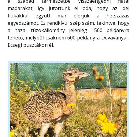
a szabad természetbe visszaengedni fiatal
madarakat, így jutottunk el oda, hogy az idei
fiókákkal együtt már elérjük a hétszázas
egyedszámot. Ez rendkívül szép szám, tekintve, hogy
a hazai túzokállomány jelenleg 1500 példányra
tehető, melyből csaknem 600 példány a Dévaványai-
Ecsegi pusztákon él.