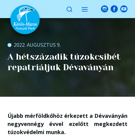
2022. AUGUSZTUS 9.
A hétszázadik túzokcsibét
repatriáljuk Dévaványán
Újabb mérföldkőhöz érkezett a Dévaványán
negyvennégy évvel ezelőtt megkezdett
túzokvédelmi munka.