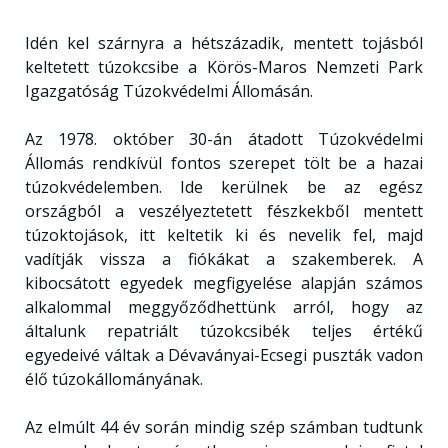
Idén kel szárnyra a hétszázadik, mentett tojásból
keltetett túzokcsibe a Körös-Maros Nemzeti Park
Igazgatóság Túzokvédelmi Állomásán.
Az 1978. október 30-án átadott Túzokvédelmi
Állomás rendkívül fontos szerepet tölt be a hazai
túzokvédelemben. Ide kerülnek be az egész
országból a veszélyeztetett fészkekből mentett
túzoktojások, itt keltetik ki és nevelik fel, majd
vadítják vissza a fiókákat a szakemberek. A
kibocsátott egyedek megfigyelése alapján számos
alkalommal meggyőződhettünk arról, hogy az
általunk repatriált túzokcsibék teljes értékű
egyedeivé váltak a Dévaványai-Ecsegi puszták vadon
élő túzokállományának.
Az elmúlt 44 év során mindig szép számban tudtunk