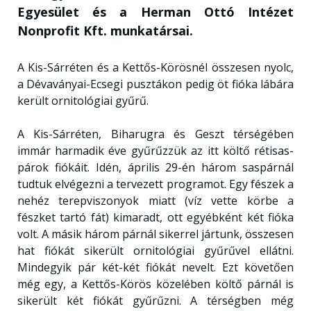
Egyesület és a Herman Ottó Intézet
Nonprofit Kft. munkatársai.
A Kis-Sárréten és a Kettős-Körösnél összesen nyolc,
a Dévaványai-Ecsegi pusztákon pedig öt fióka lábára
került ornitológiai gyűrű.
A Kis-Sárréten, Biharugra és Geszt térségében
immár harmadik éve gyűrűzzük az itt költő rétisas-
párok fiókáit. Idén, április 29-én három saspárnál
tudtuk elvégezni a tervezett programot. Egy fészek a
nehéz terepviszonyok miatt (víz vette körbe a
fészket tartó fát) kimaradt, ott egyébként két fióka
volt. A másik három párnál sikerrel jártunk, összesen
hat fiókát sikerült ornitológiai gyűrűvel ellátni.
Mindegyik pár két-két fiókát nevelt. Ezt követően
még egy, a Kettős-Körös közelében költő párnál is
sikerült két fiókát gyűrűzni. A térségben még