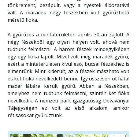
tönkrement, bezápult, vagy a nyestek áldozatává
vált. A maradék négy fészekben volt gyűrűzhető
méretű fióka.
A gyűrűzés a mintaterületen április 30-án zajlott. A
négy fészekből egy olyan helyen volt, ahová nem
tudtunk felmászni. A három fészek mindegyikében
egy-egy fióka lapult. Mivel volt még maradék gyűrű,
ezért a mintaterületen kívül eső, bucsai fészekhez is
elmentünk. Mint kiderült, az a fészek mászható volt
és két fióka nevelkedett benne. Így összesen öt fiatal
madár lábára került gyűrű. Abban a fészekben,
amelyhez nem tudtunk felmászni, szintén két fióka
nevelkedik. A nemzeti park igazgatóság Dévaványai
Tájegységén ez volt az első alkalom, amikor
rétisasokat gyűrűztünk.