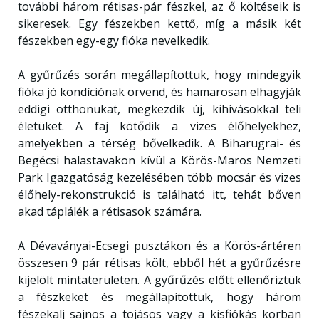
további három rétisas-pár fészkel, az ő költéseik is
sikeresek. Egy fészekben kettő, míg a másik két
fészekben egy-egy fióka nevelkedik.
A gyűrűzés során megállapítottuk, hogy mindegyik
fióka jó kondíciónak örvend, és hamarosan elhagyják
eddigi otthonukat, megkezdik új, kihívásokkal teli
életüket. A faj kötődik a vizes élőhelyekhez,
amelyekben a térség bővelkedik. A Biharugrai- és
Begécsi halastavakon kívül a Körös-Maros Nemzeti
Park Igazgatóság kezelésében több mocsár és vizes
élőhely-rekonstrukció is található itt, tehát bőven
akad táplálék a rétisasok számára.
A Dévaványai-Ecsegi pusztákon és a Körös-ártéren
összesen 9 pár rétisas költ, ebből hét a gyűrűzésre
kijelölt mintaterületen. A gyűrűzés előtt ellenőriztük
a fészkeket és megállapítottuk, hogy három
fészekalj sajnos a tojásos vagy a kisfiókás korban