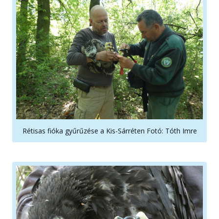
Rétisas fióka gyűrűzése a Kis-Sárréten Fotó: Tóth Imre